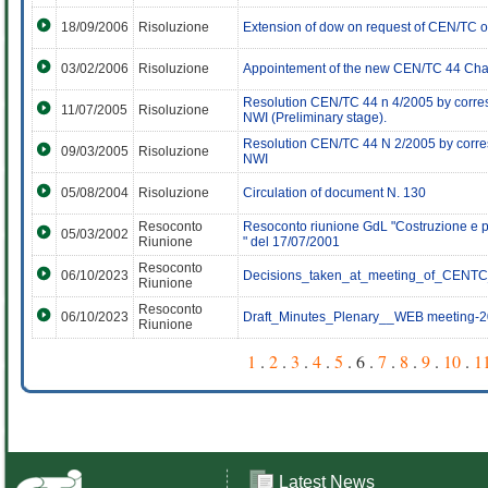
18/09/2006
Risoluzione
Extension of dow on request of CEN/TC
03/02/2006
Risoluzione
Appointement of the new CEN/TC 44 Cha
Resolution CEN/TC 44 n 4/2005 by corres
11/07/2005
Risoluzione
NWI (Preliminary stage).
Resolution CEN/TC 44 N 2/2005 by corres
09/03/2005
Risoluzione
NWI
05/08/2004
Risoluzione
Circulation of document N. 130
Resoconto
Resoconto riunione GdL "Costruzione e pro
05/03/2002
Riunione
" del 17/07/2001
Resoconto
06/10/2023
Decisions_taken_at_meeting_of_CENTC_
Riunione
Resoconto
06/10/2023
Draft_Minutes_Plenary__WEB meeting-2
Riunione
1
.
2
.
3
.
4
.
5
. 6 .
7
.
8
.
9
.
10
.
1
Latest News