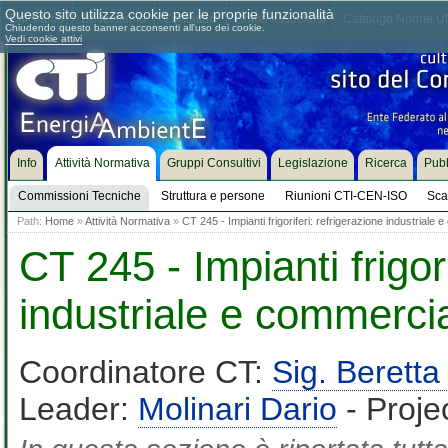
Questo sito utilizza cookie per le proprie funzionalità
Chi siamo
Dove siamo
Contattaci
Come associarsi
Catalogo Norme UN
Chiudendo questo banner acconsenti all'uso dei cookie.
Vedi cookie attivi
Info
Attività Normativa
Gruppi Consultivi
Legislazione
Ricerca
Pubb
Commissioni Tecniche
Struttura e persone
Riunioni CTI-CEN-ISO
Sca
Path:
Home
»
Attività Normativa
»
CT 245 - Impianti frigoriferi: refrigerazione industriale
CT 245 - Impianti frigori
industriale e commerci
Coordinatore CT:
Sig. Beret
Leader:
Molinari Dario
- Proje