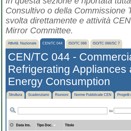
In questa sezione è riportata tut
Consultivo o della Commissione Te
svolta direttamente e attività CEN 
Mirror Committee.
Attività Nazionale
CEN/TC 044
ISO/TC 086
ISO/TC 086/SC 7
CEN/TC 044 - Commercial
Refrigerating Appliance
Energy Consumption
Struttura
Scadenziario
Riunioni
Norme Pubblicate CEN
Progetti
su
Data Ins.
Tipo Doc.
Titolo