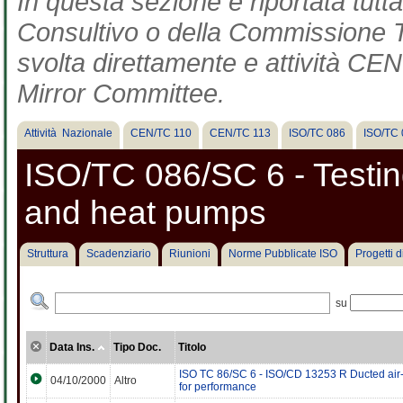
In questa sezione è riportata tut
Consultivo o della Commissione Te
svolta direttamente e attività CEN 
Mirror Committee.
Attività Nazionale
CEN/TC 110
CEN/TC 113
ISO/TC 086
ISO/TC 
ISO/TC 086/SC 6 - Testing
and heat pumps
Struttura
Scadenziario
Riunioni
Norme Pubblicate ISO
Progetti 
su
Data Ins.
Tipo Doc.
Titolo
ISO TC 86/SC 6 - ISO/CD 13253 R Ducted air-c
04/10/2000
Altro
for performance