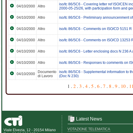
iso/tc 86/SC6 - Covering letter ref ISO/CEN i
04/10/2000
Altro
2000-05-25/26, with participation form and ge
04/10/2000
Altro
iso/tc 86/SC6 - Preliminary announcenment of
04/10/2000
Altro
iso/tc 86/SC6 - Comments on ISO/CD 5151 R
04/10/2000
Altro
iso/tc 86/SC6 - Comments on ISO/CD 13253 
04/10/2000
Altro
iso/tc 86/SC6 - Letter enclosing docs N 236
04/10/2000
Altro
iso/tc 86/SC6 - Responses to comments on I
Documento
iso/tc 86/SC6 - Supplemental information to 
04/10/2000
di Lavoro
(Doc N 230)
1 .
2
.
3
.
4
.
5
.
6
.
7
.
8
.
9
.
10
.
1
Latest News
VOTAZIONE TELEMATICA
Viale Elvezia, 12 - 20154 Milano