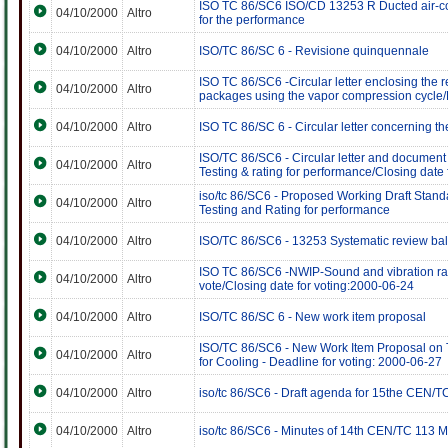
ISO TC 86/SC6 ISO/CD 13253 R Ducted air-cond
04/10/2000
Altro
for the performance
04/10/2000
Altro
ISO/TC 86/SC 6 - Revisione quinquennale
ISO TC 86/SC6 -Circular letter enclosing the r
04/10/2000
Altro
packages using the vapor compression cycle
04/10/2000
Altro
ISO TC 86/SC 6 - Circular letter concerning 
ISO/TC 86/SC6 - Circular letter and document
04/10/2000
Altro
Testing & rating for performance/Closing date
iso/tc 86/SC6 - Proposed Working Draft Stan
04/10/2000
Altro
Testing and Rating for performance
04/10/2000
Altro
ISO/TC 86/SC6 - 13253 Systematic review ball
ISO TC 86/SC6 -NWIP-Sound and vibration rati
04/10/2000
Altro
vote/Closing date for voting:2000-06-24
04/10/2000
Altro
ISO/TC 86/SC 6 - New work item proposal
ISO/TC 86/SC6 - New Work Item Proposal on 
04/10/2000
Altro
for Cooling - Deadline for voting: 2000-06-27
04/10/2000
Altro
iso/tc 86/SC6 - Draft agenda for 15the CEN/
04/10/2000
Altro
iso/tc 86/SC6 - Minutes of 14th CEN/TC 113 