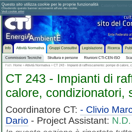
Questo sito utilizza cookie per le proprie funzionalità
Chi siamo
Dove siamo
Contattaci
Come associarsi
Catalogo Norme UN
Chiudendo questo banner acconsenti all'uso dei cookie.
Vedi cookie attivi
Info
Attività Normativa
Gruppi Consultivi
Legislazione
Ricerca
Pubb
Commissioni Tecniche
Struttura e persone
Riunioni CTI-CEN-ISO
Sca
Path:
Home
»
Attività Normativa
»
CT 243 - Impianti di raffrescamento: pompe di calore, 
CT 243 - Impianti di r
calore, condizionatori,
Coordinatore CT:
- Clivio Ma
Dario
- Project Assistant:
N.D.