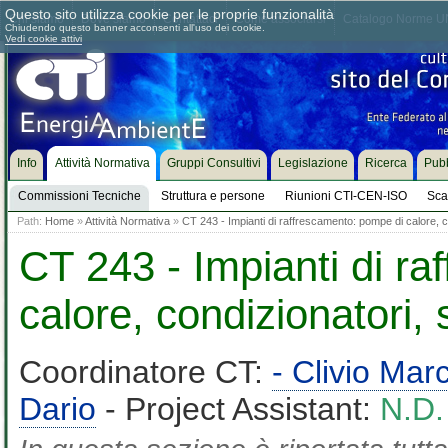
Questo sito utilizza cookie per le proprie funzionalità
Chi siamo
Dove siamo
Contattaci
Come associarsi
Catalogo Norme UN
Chiudendo questo banner acconsenti all'uso dei cookie.
Vedi cookie attivi
Info
Attività Normativa
Gruppi Consultivi
Legislazione
Ricerca
Pubb
Commissioni Tecniche
Struttura e persone
Riunioni CTI-CEN-ISO
Sca
Path:
Home
»
Attività Normativa
»
CT 243 - Impianti di raffrescamento: pompe di calore, 
CT 243 - Impianti di r
calore, condizionatori,
Coordinatore CT:
- Clivio Ma
Dario
- Project Assistant:
N.D.