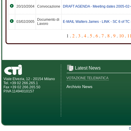
20/10/2004
Convocazione
DRAFT AGENDA - Meeting dates 2005-02-04
Documento di
03/02/2005
E-MAIL Walters James - LINK - SC 6 of T
Lavoro
1 .
2
.
3
.
4
.
5
.
6
.
7
.
8
.
9
.
10
.
1
Latest News
VOTAZIONE TELEMATICA
Viale Elvezia, 12 - 20154 Milano
Tel. +39 02 266.265.1
Archivio News
Fax +39 02 266.265.50
P.IVA 11494010157
D