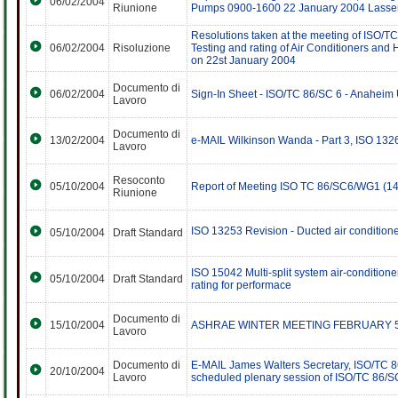
06/02/2004
Riunione
Pumps 0900-1600 22 January 2004 Lasse
Resolutions taken at the meeting of ISO/TC
06/02/2004
Risoluzione
Testing and rating of Air Conditioners and
on 22st January 2004
Documento di
06/02/2004
Sign-In Sheet - ISO/TC 86/SC 6 - Anaheim
Lavoro
Documento di
13/02/2004
e-MAIL Wilkinson Wanda - Part 3, ISO 132
Lavoro
Resoconto
05/10/2004
Report of Meeting ISO TC 86/SC6/WG1 (14
Riunione
ISO 13253 Revision - Ducted air conditioner
05/10/2004
Draft Standard
ISO 15042 Multi-split system air-conditione
05/10/2004
Draft Standard
rating for performace
Documento di
15/10/2004
ASHRAE WINTER MEETING FEBRUARY 5
Lavoro
Documento di
E-MAIL James Walters Secretary, ISO/TC 86
20/10/2004
Lavoro
scheduled plenary session of ISO/TC 86/S