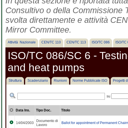
In questa sezione è riportata tut
Consultivo o della Commissione Te
svolta direttamente e attività CEN 
Mirror Committee.
Attività Nazionale
CEN/TC 110
CEN/TC 113
ISO/TC 086
ISO/TC 
ISO/TC 086/SC 6 - Testing
and heat pumps
Struttura
Scadenziario
Riunioni
Norme Pubblicate ISO
Progetti 
su
Data Ins.
Tipo Doc.
Titolo
Documento di
14/04/2003
Ballot for appointment of Permanent Chai
Lavoro