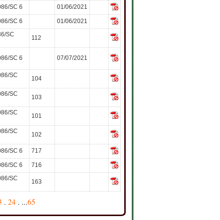
086/SC 6
01/06/2021
086/SC 6
01/06/2021
86/SC
112
086/SC 6
07/07/2021
086/SC
104
086/SC
103
086/SC
101
086/SC
102
086/SC 6
717
086/SC 6
716
086/SC
163
3
.
24
. ...
65