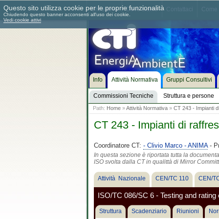
Questo sito utilizza cookie per le proprie funzionalità
Chi siamo
Dove siamo
Contattaci
Come 
Chiudendo questo banner acconsenti all'uso dei cookie.
Vedi cookie attivi
Info
Attività Normativa
Gruppi Consultivi
Commissioni Tecniche
Struttura e persone
Path:
Home
»
Attività Normativa
»
CT 243 - Impianti d
CT 243 - Impianti di raffr
Coordinatore CT:
- Clivio Marco - ANIMA
- P
In questa sezione è riportata tutta la document
ISO svolta dalla CT in qualittà di Mirror Commit
Attività Nazionale
CEN/TC 110
CEN/TC
ISO/TC 086/SC 6 - Testing and rating 
Struttura
Scadenziario
Riunioni
Nor