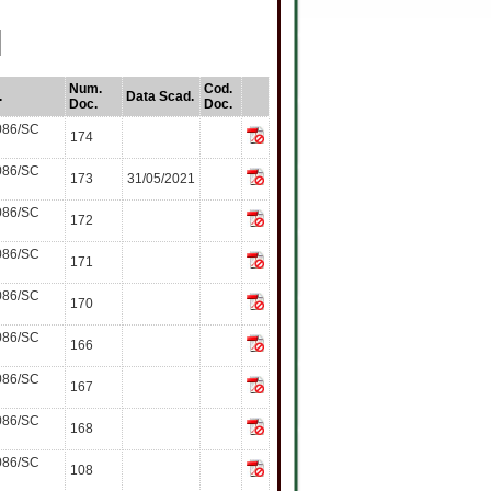
Num.
Cod.
.
Data Scad.
Doc.
Doc.
086/SC
174
086/SC
173
31/05/2021
086/SC
172
086/SC
171
086/SC
170
086/SC
166
086/SC
167
086/SC
168
086/SC
108