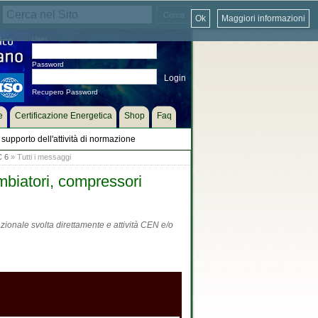
Ok
Maggiori informazioni
User
Password
Recupero Password
e
Certificazione Energetica
Shop
Faq
supporto dell'attività di normazione
C 6
» Tutti i messaggi
mbiatori, compressori
zionale svolta direttamente e attività CEN e/o