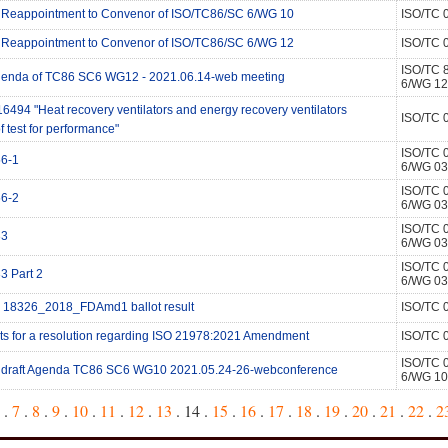
or Reappointment to Convenor of ISO/TC86/SC 6/WG 10
ISO/TC 
or Reappointment to Convenor of ISO/TC86/SC 6/WG 12
ISO/TC 
ISO/TC 
agenda of TC86 SC6 WG12 - 2021.06.14-web meeting
6/WG 12
6494 "Heat recovery ventilators and energy recovery ventilators 
ISO/TC 
 test for performance"
ISO/TC 
6-1
6/WG 03
ISO/TC 
6-2
6/WG 03
ISO/TC 
33
6/WG 03
ISO/TC 
3 Part 2
6/WG 03
 18326_2018_FDAmd1 ballot result
ISO/TC 
lts for a resolution regarding ISO 21978:2021 Amendment
ISO/TC 
ISO/TC 
f draft Agenda TC86 SC6 WG10 2021.05.24-26-webconference
6/WG 10
.
7
.
8
.
9
.
10
.
11
.
12
.
13
. 14 .
15
.
16
.
17
.
18
.
19
.
20
.
21
.
22
.
2