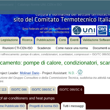
associarsi
Catalogo Norme UNI, CEN e ISO
Legislazione
Ricerca
Pubblicazioni
Corsi
Eventi
Validazione Softwar
Riunioni CTI-CEN-ISO
Scadenze
Come nasce una norma
Documenti a 
i raffrescamento: pompe di calore, condizionatori, scambiatori, compressori
»
ISO/TC 086/S
escamento: pompe di calore, condizionatori, sca
roject Leader:
Molinari Dario
- Project Assistant:
N.D.
-
azione del Gruppo Consultivo o della Commissione Tecnica, suddivisa tra attività na
tee.
 113
ISO/TC 086
ISO/TC 086/SC 4
ISO/TC 086/SC 6
of air-conditioners and heat pumps
me Pubblicate ISO
Progetti di norma ISO
Tutti i messaggi