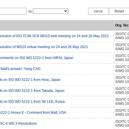
su
Org. Tec
ISO/TC 
resolution of ISO TC86 SC6 WG10 web meeting on 24 and 26 May 2021
6/WG 10
ISO/TC 
esolution of WG10 virtual meeting on 24 and 26 May 2021
6/WG 10
ISO/TC 
comments on ISO WD 5222-1 from HIRAI, Japan
6/WG 10
ISO/TC 
r Matt's answer -Yang CAO
6/WG 10
ISO/TC 
 on ISO WD 5222-1 from Hirai, Japan
6/WG 10
ISO/TC 
 on ISO WD 5222-1 from Takada, Japan
6/WG 10
ISO/TC 
 on ISO WD 5222-1 from SK LEE, Korea
6/WG 10
ISO/TC 
222-1 Annex E - Comment from Matt, USA
6/WG 10
ISO/TC 
 SC 6 WG 3 Resolutions
6/WG 03