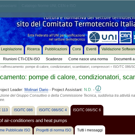
associarsi
Catalogo Norme UNI, CEN e ISO
Legislazione
Ricerca
Pubblicazioni
Corsi
Eventi
Validazione Softwar
Riunioni CTI-CEN-ISO
Scadenze
Come nasce una norma
Documenti a 
i raffrescamento: pompe di calore, condizionatori, scambiatori, compressori
»
ISO/TC 086/S
escamento: pompe di calore, condizionatori, sca
roject Leader:
Molinari Dario
- Project Assistant:
N.D.
-
azione del Gruppo Consultivo o della Commissione Tecnica, suddivisa tra attività na
tee.
 113
ISO/TC 086
ISO/TC 086/SC 4
ISO/TC 086/SC 6
of air-conditioners and heat pumps
me Pubblicate ISO
Progetti di norma ISO
Tutti i messaggi