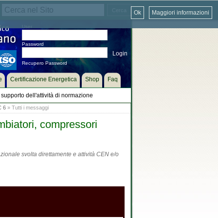
Ok
Maggiori informazioni
User
Password
Recupero Password
e
Certificazione Energetica
Shop
Faq
supporto dell'attività di normazione
C 6
» Tutti i messaggi
mbiatori, compressori
zionale svolta direttamente e attività CEN e/o