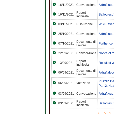
16/11/2021
Convocazione
A draft a
Report
16/11/2021
Ballot resu
Inchiesta
03/11/2021
Risoluzione
WG10 Web m
25/10/2021
Convocazione
A draft a
Documento di
07/10/2021
Further co
Lavoro
22/09/2021
Convocazione
Notice of 
Report
13/09/2021
Result of 
Inchiesta
Documento di
06/09/2021
A draft do
Lavoro
ISO/NP 1996
06/09/2021
Votazione
Part 2: He
03/09/2021
Convocazione
A draft Ag
Report
03/09/2021
Ballot res
Inchiesta
1
...
2
.
3
.