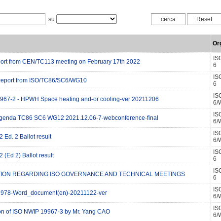
su
Org
IS
port from CEN/TC113 meeting on February 17th 2022
6
IS
report from ISO/TC86/SC6/WG10
6
IS
967-2 - HPWH Space heating and-or cooling-ver 20211206
6/
IS
Agenda TC86 SC6 WG12 2021.12.06-7-webconference-final
6/
IS
Ed. 2 Ballot result
6/
IS
(Ed 2) Ballot result
6
IS
ION REGARDING ISO GOVERNANCE AND TECHNICAL MEETINGS
6
IS
1978-Word_document(en)-20211122-ver
6/
IS
on of ISO NWIP 19967-3 by Mr. Yang CAO
6/