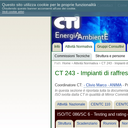
Questo sito utilizza cookie per le proprie funzionalità
Chi siamo
Dove siamo
Contattaci
Come 
Chiudendo questo banner acconsenti all'uso dei cookie.
Vedi cookie attivi
Info
Attività Normativa
Gruppi Consultivi
Commissioni Tecniche
Struttura e persone
Path:
Home
»
Attività Normativa
»
CT 243 - Impianti d
CT 243 - Impianti di raffr
Coordinatore CT:
- Clivio Marco - ANIMA
- P
In questa sezione è riportata tutta la document
ISO svolta dalla CT in qualittà di Mirror Commit
Attività Nazionale
CEN/TC 110
CEN/TC
ISO/TC 086/SC 6 - Testing and rating 
Struttura
Scadenziario
Riunioni
Nor