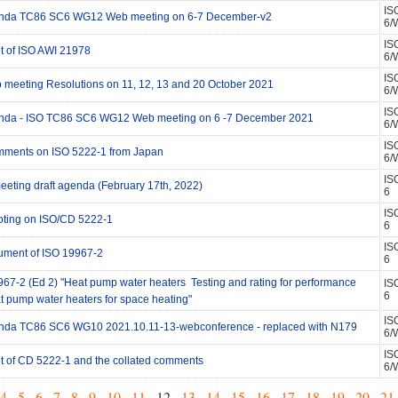
IS
genda TC86 SC6 WG12 Web meeting on 6-7 December-v2
6/
IS
lt of ISO AWI 21978
6/
IS
eeting Resolutions on 11, 12, 13 and 20 October 2021
6/
IS
genda - ISO TC86 SC6 WG12 Web meeting on 6 -7 December 2021
6/
IS
mments on ISO 5222-1 from Japan
6/
IS
meeting draft agenda (February 17th, 2022)
6
IS
voting on ISO/CD 5222-1
6
IS
cument of ISO 19967-2
6
7-2 (Ed 2) "Heat pump water heaters  Testing and rating for performance 
IS
6
at pump water heaters for space heating"
IS
enda TC86 SC6 WG10 2021.10.11-13-webconference - replaced with N179
6/
IS
ult of CD 5222-1 and the collated comments
6/
4
.
5
.
6
.
7
.
8
.
9
.
10
.
11
. 12 .
13
.
14
.
15
.
16
.
17
.
18
.
19
.
20
.
21