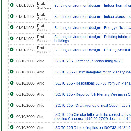
Draft
01/01/1998
Building environment design -- Indoor thermal 
Standard
Draft
01/01/1998
Building environment design -- Indoor acoustic
Standard
Draft
01/01/1998
Building environment design -- Energy efficienc
Standard
Draft
Building environment design -- Building fabric, 
01/01/1998
Standard
buildings
Draft
01/01/1998
Building environment design -- Heating, ventilat
Standard
06/10/2000
Altro
ISO/TC 205 - Letter ballot concerning WG 1
06/10/2000
Altro
ISO/TC 205 - List of delegates to 5th Plenary M
06/10/2000
Altro
ISO/TC 205 - Resolutions 51 - 58 from 5th Plen
06/10/2000
Altro
ISO/TC 205 - Report of 5th Plenary Meeting in 
06/10/2000
Altro
ISO/TC 205 - Draft agenda of next Copenhagen
ISO TC 205 Circular letter with the correct cop
06/10/2000
Altro
meeting,Canberra,1999-09-27/29,document N 
06/10/2000
Altro
ISO TC 205 Table of replies on ISO/DIS 16484-