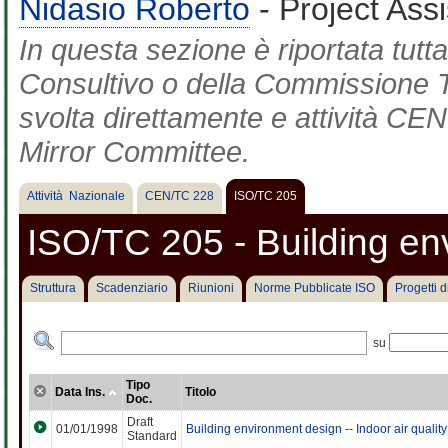
Nidasio Roberto
- Project Ass
In questa sezione è riportata tut
Consultivo o della Commissione Te
svolta direttamente e attività CEN 
Mirror Committee.
Attività Nazionale
CEN/TC 228
ISO/TC 205
ISO/TC 205 - Building en
Struttura
Scadenziario
Riunioni
Norme Pubblicate ISO
Progetti 
su
Tipo
Data Ins.
Titolo
Doc.
Draft
01/01/1998
Building environment design -- Indoor air quality
Standard