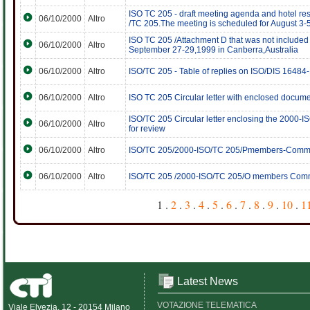
ISO TC 205 - draft meeting agenda and hotel res
06/10/2000
Altro
/TC 205.The meeting is scheduled for August 3
ISO TC 205 /Attachment D that was not included 
06/10/2000
Altro
September 27-29,1999 in Canberra,Australia
06/10/2000
Altro
ISO/TC 205 - Table of replies on ISO/DIS 16484
06/10/2000
Altro
ISO TC 205 Circular letter with enclosed docum
ISO/TC 205 Circular letter enclosing the 2000-
06/10/2000
Altro
for review
06/10/2000
Altro
ISO/TC 205/2000-ISO/TC 205/Pmembers-Commi
06/10/2000
Altro
ISO/TC 205 /2000-ISO/TC 205/O members Comm
1 .
2
.
3
.
4
.
5
.
6
.
7
.
8
.
9
.
10
.
1
Latest News
VOTAZIONE TELEMATICA
Viale Elvezia, 12 - 20154 Milano