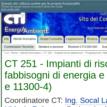
Questo sito utilizza cookie per le proprie funzionalità
Chi siamo
Dove siamo
Contattaci
Come associarsi
Catalogo Norme UN
Chiudendo questo banner acconsenti all'uso dei cookie.
Vedi cookie attivi
Info
Attività Normativa
Gruppi Consultivi
Legislazione
Ricerca
Pubb
Commissioni Tecniche
Struttura e persone
Riunioni CTI-CEN-ISO
Sca
Path:
Home
»
Attività Normativa
»
CT 251 - Impianti di riscaldamento - Progettazione, fa
CT 251 - Impianti di ri
fabbisogni di energia 
e 11300-4)
Coordinatore CT:
Ing. Socal 