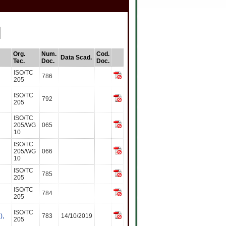
Org.
Num.
Cod.
Data Scad.
Tec.
Doc.
Doc.
ISO/TC
786
205
ISO/TC
792
205
ISO/TC
205/WG
065
10
ISO/TC
205/WG
066
10
ISO/TC
785
205
ISO/TC
784
205
ISO/TC
),
783
14/10/2019
205