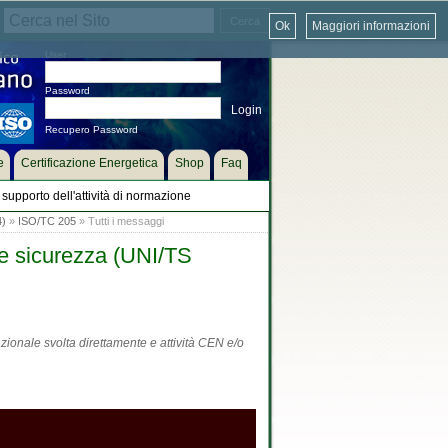
Ok
Maggiori informazioni
User
Password
Recupero Password
e
Certificazione Energetica
Shop
Faq
supporto dell'attività di normazione
4)
»
ISO/TC 205
» Tutti i messaggi
 e sicurezza (UNI/TS
zionale svolta direttamente e attività CEN e/o