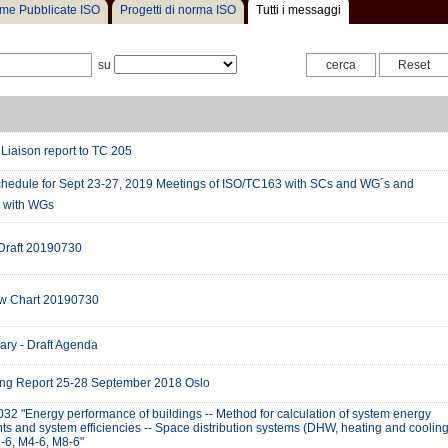
me Pubblicate ISO
Progetti di norma ISO
Tutti i messaggi
su
iaison report to TC 205
hedule for Sept 23-27, 2019 Meetings of ISO/TC163 with SCs and WG´s and
with WGs
Draft 20190730
ow Chart 20190730
ary - Draft Agenda
ing Report 25-28 September 2018 Oslo
32 "Energy performance of buildings -- Method for calculation of system energy
s and system efficiencies -- Space distribution systems (DHW, heating and cooling
6, M4-6, M8-6"