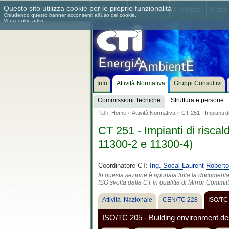
Questo sito utilizza cookie per le proprie funzionalità
Chi siamo
Dove siamo
Contattaci
Come 
Chiudendo questo banner acconsenti all'uso dei cookie.
Vedi cookie attivi
Info
Attività Normativa
Gruppi Consultivi
Commissioni Tecniche
Struttura e persone
Path:
Home
»
Attività Normativa
»
CT 251 - Impianti d
CT 251 - Impianti di risca
11300-2 e 11300-4)
Coordinatore CT:
Ing. Socal Laurent Roberto
In questa sezione è riportata tutta la document
ISO svolta dalla CT in qualittà di Mirror Commit
Attività Nazionale
CEN/TC 228
ISO/TC
ISO/TC 205 - Building environment de