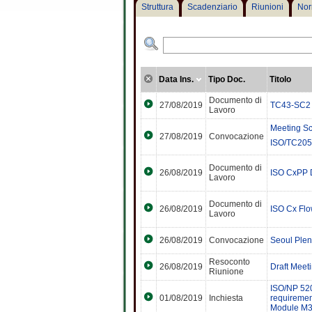
Struttura
Scadenziario
Riunioni
Nor
Data Ins.
Tipo Doc.
Titolo
Documento di
27/08/2019
TC43-SC2 L
Lavoro
Meeting Sc
27/08/2019
Convocazione
ISO/TC205 
Documento di
26/08/2019
ISO CxPP 
Lavoro
Documento di
26/08/2019
ISO Cx Fl
Lavoro
26/08/2019
Convocazione
Seoul Plen
Resoconto
26/08/2019
Draft Meet
Riunione
ISO/NP 520
01/08/2019
Inchiesta
requirement
Module M3-