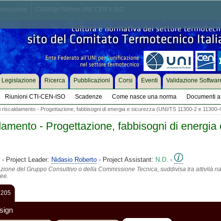
associarsi
Catalogo Norme UNI, CEN e ISO
Legislazione
Ricerca
Pubblicazioni
Corsi
Eventi
Validazione Softwar
Riunioni CTI-CEN-ISO
Scadenze
Come nasce una norma
Documenti a 
i riscaldamento - Progettazione, fabbisogni di energia e sicurezza (UNI/TS 11300-2 e 11300-
ldamento - Progettazione, fabbisogni di energia
- Project Leader:
Nidasio Roberto
- Project Assistant:
N.D.
-
azione del Gruppo Consultivo o della Commissione Tecnica, suddivisa tra attività na
tee.
 205
sign