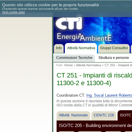
Questo sito utilizza cookie per le proprie funzionalità
Chi siamo
Dove siamo
Contattaci
Come 
Chiudendo questo banner acconsenti all'uso dei cookie.
Vedi cookie attivi
Info
Attività Normativa
Gruppi Consultivi
Commissioni Tecniche
Struttura e persone
Path:
Home
»
Attività Normativa
»
CT 251 - Impianti d
CT 251 - Impianti di risca
11300-2 e 11300-4)
Coordinatore CT:
Ing. Socal Laurent Roberto
In questa sezione è riportata tutta la document
ISO svolta dalla CT in qualittà di Mirror Commit
Attività Nazionale
CEN/TC 228
ISO/TC
ISO/TC 205 - Building environment de