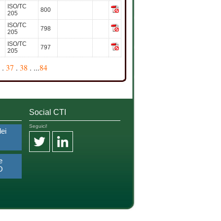
ISO/TC
800
205
ISO/TC
798
205
ISO/TC
797
205
.
37
.
38
. ...
84
Social CTI
Seguici!
dei
e
O