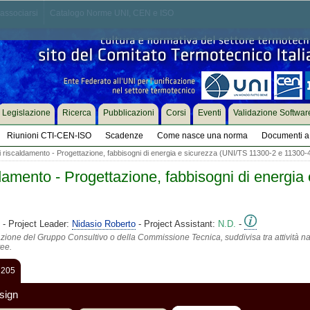
associarsi
Catalogo Norme UNI, CEN e ISO
Legislazione
Ricerca
Pubblicazioni
Corsi
Eventi
Validazione Softwar
Riunioni CTI-CEN-ISO
Scadenze
Come nasce una norma
Documenti a 
i riscaldamento - Progettazione, fabbisogni di energia e sicurezza (UNI/TS 11300-2 e 11300-
ldamento - Progettazione, fabbisogni di energia
- Project Leader:
Nidasio Roberto
- Project Assistant:
N.D.
-
azione del Gruppo Consultivo o della Commissione Tecnica, suddivisa tra attività na
tee.
 205
sign