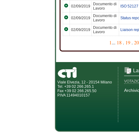
Documento di
02/09/2019
ISO 52127
Lavoro
Documento di
02/09/2019
Status rep
Lavoro
Documento di
02/09/2019
Liaison re
Lavoro
1
...
18
.
19
.
20
La
VOTAZI
Viale Elvezia, 12 - 20154 Milano
Tel. +39 02 266.265.1
Archivi
Fax +39 02 266.265.50
P.IVA 11494010157