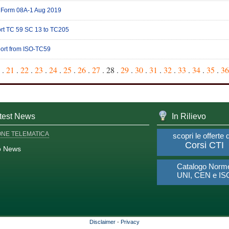
 Form 08A-1 Aug 2019
ort TC 59 SC 13 to TC205
port from ISO-TC59
.
21
.
22
.
23
.
24
.
25
.
26
.
27
. 28 .
29
.
30
.
31
.
32
.
33
.
34
.
35
.
36
test News
In Rilievo
ONE TELEMATICA
scopri le offerte 
Corsi CTI
o News
Catalogo Norm
UNI, CEN e IS
Disclaimer
-
Privacy