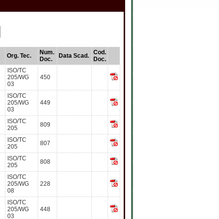
Num.
Cod.
Org. Tec.
Data Scad.
Doc.
Doc.
ISO/TC
205/WG
450
03
ISO/TC
205/WG
449
03
ISO/TC
809
205
ISO/TC
807
205
ISO/TC
808
205
ISO/TC
205/WG
228
08
ISO/TC
205/WG
448
03