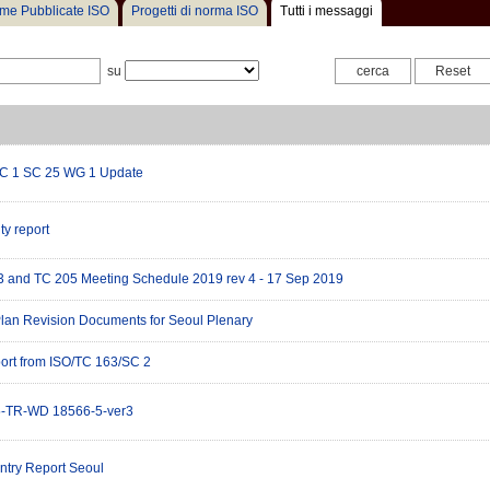
me Pubblicate ISO
Progetti di norma ISO
Tutti i messaggi
su
TC 1 SC 25 WG 1 Update
ty report
 and TC 205 Meeting Schedule 2019 rev 4 - 17 Sep 2019
lan Revision Documents for Seoul Plenary
port from ISO/TC 163/SC 2
-TR-WD 18566-5-ver3
try Report Seoul