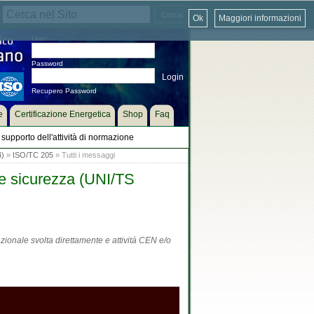
Ok
Maggiori informazioni
User
Password
Recupero Password
e
Certificazione Energetica
Shop
Faq
supporto dell'attività di normazione
4)
»
ISO/TC 205
» Tutti i messaggi
 e sicurezza (UNI/TS
zionale svolta direttamente e attività CEN e/o