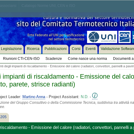
associarsi
Catalogo Norme UNI, CEN e ISO
Legislazione
Ricerca
Pubblicazioni
Corsi
Eventi
Validazione Softwar
Riunioni CTI-CEN-ISO
Scadenze
Come nasce una norma
Documenti a 
degli impianti di riscaldamento - Emissione del calore (radiatori, convettori, pannelli a pavimen
mpianti di riscaldamento - Emissione del calore
to, parete, strisce radianti)
oject Leader:
Martino Anna
- Project Assistant:
N.D.
-
azione del Gruppo Consultivo o della Commissione Tecnica, suddivisa tra attività na
tee.
 205
iscaldamento - Emissione del calore (radiatori, convettori, pannelli a p