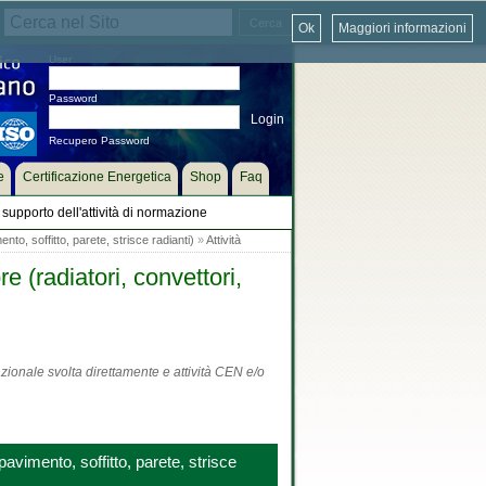
Ok
Maggiori informazioni
User
Password
Recupero Password
e
Certificazione Energetica
Shop
Faq
supporto dell'attività di normazione
to, soffitto, parete, strisce radianti)
»
Attività
 (radiatori, convettori,
zionale svolta direttamente e attività CEN e/o
avimento, soffitto, parete, strisce