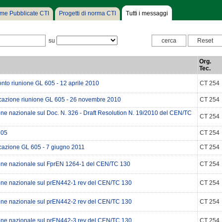
me Pubblicate CTI
Progetti di norma CTI
Tutti i messaggi
su
Org.
Tec.
nto riunione GL 605 - 12 aprile 2010
CT 254
azione riunione GL 605 - 26 novembre 2010
CT 254
ne nazionale sul Doc. N. 326 - Draft Resolution N. 19/2010 del CEN/TC
CT 254
605
CT 254
azione GL 605 - 7 giugno 2011
CT 254
one nazionale sul FprEN 1264-1 del CEN/TC 130
CT 254
one nazionale sul prEN442-1 rev del CEN/TC 130
CT 254
one nazionale sul prEN442-2 rev del CEN/TC 130
CT 254
one nazionale sul prEN442-3 rev del CEN/TC 130
CT 254