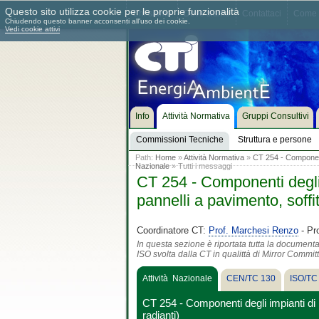
Questo sito utilizza cookie per le proprie funzionalità
Chi siamo
Dove siamo
Contattaci
Come 
Chiudendo questo banner acconsenti all'uso dei cookie.
Vedi cookie attivi
Info
Attività Normativa
Gruppi Consultivi
Commissioni Tecniche
Struttura e persone
Path:
Home
»
Attività Normativa
»
CT 254 - Componenti 
Nazionale
» Tutti i messaggi
CT 254 - Componenti degli i
pannelli a pavimento, soffit
Coordinatore CT:
Prof. Marchesi Renzo
- Pr
In questa sezione è riportata tutta la document
ISO svolta dalla CT in qualittà di Mirror Commit
Attività Nazionale
CEN/TC 130
ISO/TC
CT 254 - Componenti degli impianti di r
radianti)