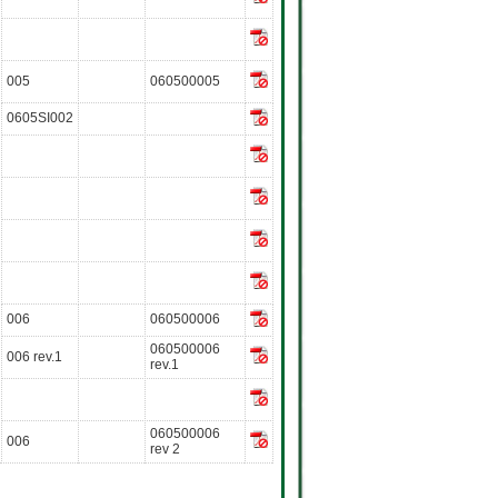
005
060500005
0605SI002
006
060500006
060500006
006 rev.1
rev.1
060500006
006
rev 2