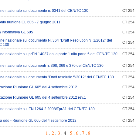
one nazionale sul documento n. 0341 del CEN/TC 130
CT 254
nto riunione GL 605 - 7 giugno 2011
CT 254
 informativa GL 605
CT 254
ne nazionale sul documento N. 364 "Draft Resolution N. 1/2012" del
CT 254
C 130
ne nazionale sul prEN 14037 dalla parte 1 alla parte 5 del CEN/TC 130
CT 254
one nazionale sui documenti n. 368, 369 e 370 del CEN/TC 130
CT 254
one nazionale sul documento "Draft resolutio 5/2012" del CEN/TC 130
CT 254
azione Riunione GL 605 del 4 settembre 2012
CT 254
azione Riunione GL 605 del 4 settembre 2012 rev.1
CT 254
one nazionale sul EN 1264-2:2008/FprA1 del CEN/TC 130
CT 254
ca odg - Riunione GL 605 del 4 settembre 2012
CT 254
1
.
2
.
3
. 4 .
5
.
6
.
7
.
8