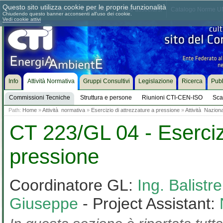
Questo sito utilizza cookie per le proprie funzionalità
Chi siamo
Dove siamo
Contattaci
Come associarsi
Catalogo Norme UN
Chiudendo questo banner acconsenti all'uso dei cookie.
Vedi cookie attivi
Info
Attività Normativa
Gruppi Consultivi
Legislazione
Ricerca
Pubb
Commissioni Tecniche
Struttura e persone
Riunioni CTI-CEN-ISO
Sca
Path:
Home
»
Attività normativa
»
Esercizio di attrezzature a pressione
»
Attività Nazion
CT 223/GL 04 - Esercizi
pressione
Coordinatore GL:
Ing. Balistr
Giuseppe
- Project Assistant: