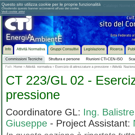
Questo sito utilizza cookie per le proprie funzionalità
Chi siamo
Dove siamo
Contattaci
Come associarsi
Catalogo Norme UN
Chiudendo questo banner acconsenti all'uso dei cookie.
Vedi cookie attivi
Info
Attività Normativa
Gruppi Consultivi
Legislazione
Ricerca
Pubb
Commissioni Tecniche
Struttura e persone
Riunioni CTI-CEN-ISO
Sca
Path:
Home
»
Attività normativa
»
Esercizio di attrezzature a pressione
»
Attività Nazion
CT 223/GL 02 - Esercizi
pressione
Coordinatore GL:
Ing. Balistr
Giuseppe
- Project Assistant: