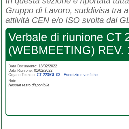
In questa sezione è riportata tutta
Gruppo di Lavoro, suddivisa tra at
attività CEN e/o ISO svolta dal GL
Verbale di riunione CT 
(WEBMEETING) REV. 
Data Documento:
18/02/2022
Data Riunione:
01/02/2022
Organo Tecnico:
CT 223/GL 03 - Esercizio e verifiche
Note:
Nessun testo disponibile