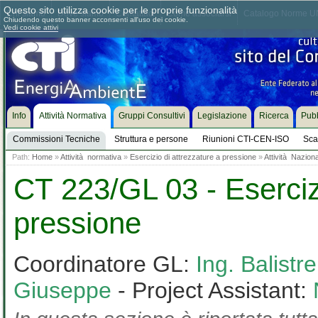
Questo sito utilizza cookie per le proprie funzionalità
Chi siamo
Dove siamo
Contattaci
Come associarsi
Catalogo Norme UN
Chiudendo questo banner acconsenti all'uso dei cookie.
Vedi cookie attivi
Info
Attività Normativa
Gruppi Consultivi
Legislazione
Ricerca
Pubb
Commissioni Tecniche
Struttura e persone
Riunioni CTI-CEN-ISO
Sca
Path:
Home
»
Attività normativa
»
Esercizio di attrezzature a pressione
»
Attività Nazion
CT 223/GL 03 - Esercizi
pressione
Coordinatore GL:
Ing. Balistr
Giuseppe
- Project Assistant: