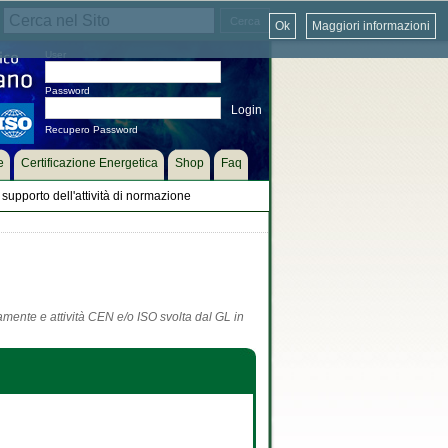
Ok
Maggiori informazioni
User
Password
Recupero Password
e
Certificazione Energetica
Shop
Faq
supporto dell'attività di normazione
tamente e attività CEN e/o ISO svolta dal GL in