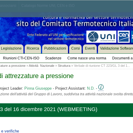
associarsi
Catalogo Norme UNI, CEN e ISO
Legislazione
Ricerca
Pubblicazioni
Corsi
Eventi
Validazione Softwar
Riunioni CTI-CEN-ISO
Scadenze
Come nasce una norma
Documenti a 
zature a pressione
»
Attività Nazionale
»
Struttura
» Verbale di riunione CT 223/GL 3 del 1...
i attrezzature a pressione
roject Leader:
Pinna Giuseppe
- Project Assistant:
N.D.
-
ione dell'attività del Gruppo di Lavoro, suddivisa tra attività nazionale svolta diret
GL 3 del 16 dicembre 2021 (WEBMEETING)
e verifiche