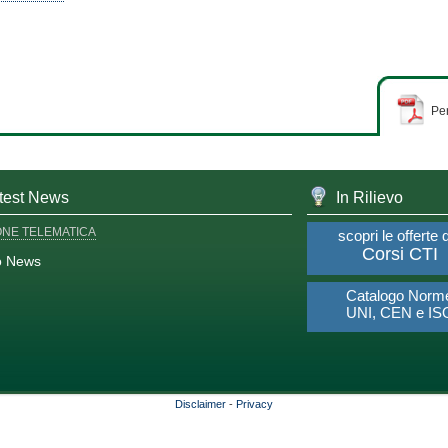
Per
test News
In Rilievo
ONE TELEMATICA
scopri le offerte 
Corsi CTI
o News
Catalogo Norm
UNI, CEN e IS
Disclaimer
-
Privacy