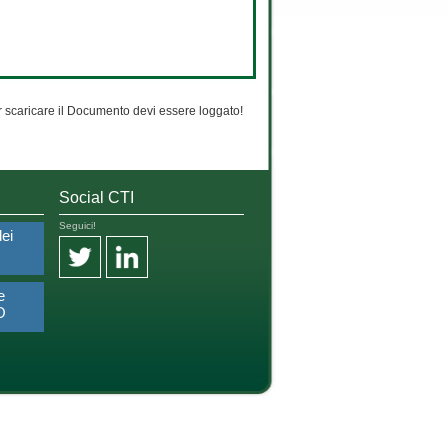
 scaricare il Documento devi essere loggato!
Social CTI
Seguici!
dei
e
O