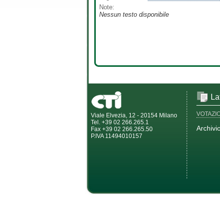
Note:
Nessun testo disponibile
La
VOTAZI
Viale Elvezia, 12 - 20154 Milano
Tel. +39 02 266.265.1
Archivi
Fax +39 02 266.265.50
P.IVA 11494010157