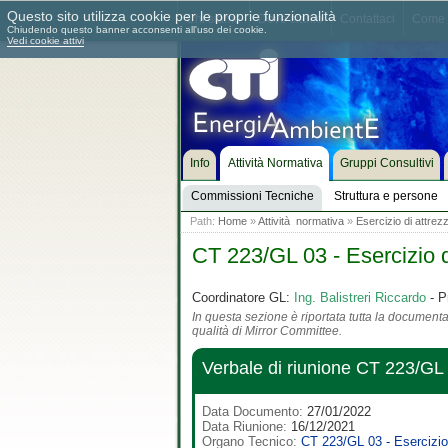
Questo sito utilizza cookie per le proprie funzionalità
Chi siamo
Dove siamo
Contattaci
Come 
Chiudendo questo banner acconsenti all'uso dei cookie.
Vedi cookie attivi
Info
Attività Normativa
Gruppi Consultivi
Commissioni Tecniche
Struttura e persone
Path:
Home
»
Attività normativa
»
Esercizio di attrez
CT 223/GL 03 - Esercizio d
Coordinatore GL:
Ing. Balistreri Riccardo
- P
In questa sezione è riportata tutta la documentaz
qualità di Mirror Committee.
Verbale di riunione CT 223/
Data Documento:
27/01/2022
Data Riunione:
16/12/2021
Organo Tecnico:
CT 223/GL 03 - Esercizio 