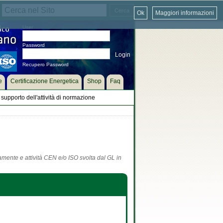
Ok
Maggiori informazioni
User
Password
Recupero Password
e
Certificazione Energetica
Shop
Faq
supporto dell'attività di normazione
tamente e attività CEN e/o ISO svolta dal GL in