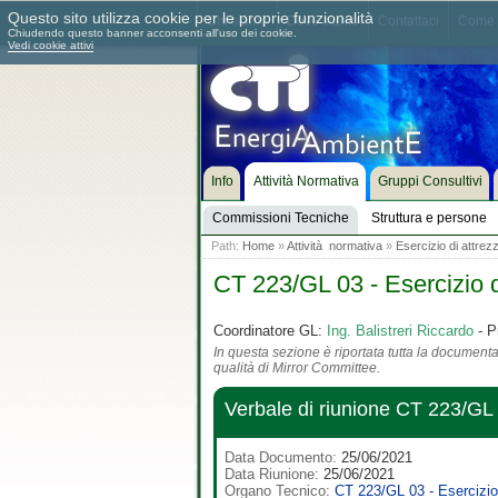
Questo sito utilizza cookie per le proprie funzionalità
Chi siamo
Dove siamo
Contattaci
Come 
Chiudendo questo banner acconsenti all'uso dei cookie.
Vedi cookie attivi
Info
Attività Normativa
Gruppi Consultivi
Commissioni Tecniche
Struttura e persone
Path:
Home
»
Attività normativa
»
Esercizio di attrez
CT 223/GL 03 - Esercizio d
Coordinatore GL:
Ing. Balistreri Riccardo
- P
In questa sezione è riportata tutta la documentaz
qualità di Mirror Committee.
Verbale di riunione CT 223/G
Data Documento:
25/06/2021
Data Riunione:
25/06/2021
Organo Tecnico:
CT 223/GL 03 - Esercizio 