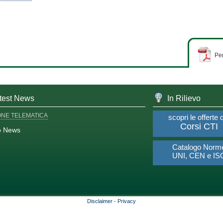
Per
test News
In Rilievo
ONE TELEMATICA
scopri le offerte 
Corsi CTI
o News
Catalogo Norm
UNI, CEN e IS
Disclaimer
-
Privacy