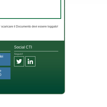
 scaricare il Documento devi essere loggato!
Social CTI
Seguici!
dei
e
O