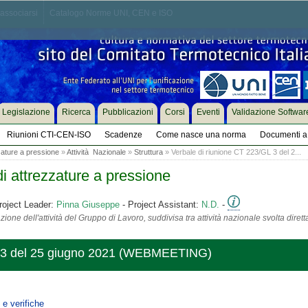
associarsi
Catalogo Norme UNI, CEN e ISO
Legislazione
Ricerca
Pubblicazioni
Corsi
Eventi
Validazione Softwar
Riunioni CTI-CEN-ISO
Scadenze
Come nasce una norma
Documenti a 
zature a pressione
»
Attività Nazionale
»
Struttura
» Verbale di riunione CT 223/GL 3 del 2...
i attrezzature a pressione
roject Leader:
Pinna Giuseppe
- Project Assistant:
N.D.
-
ione dell'attività del Gruppo di Lavoro, suddivisa tra attività nazionale svolta diret
L 3 del 25 giugno 2021 (WEBMEETING)
e verifiche