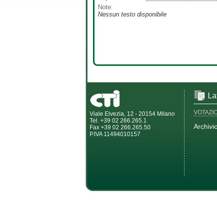
Note:
Nessun testo disponibile
La
VOTAZI
Viale Elvezia, 12 - 20154 Milano
Tel. +39 02 266.265.1
Archivi
Fax +39 02 266.265.50
P.IVA 11494010157