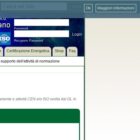
Ok
Maggiori informazioni
User
Password
Recupero Password
e
Certificazione Energetica
Shop
Faq
supporto dell'attività di normazione
tamente e attività CEN e/o ISO svolta dal GL in