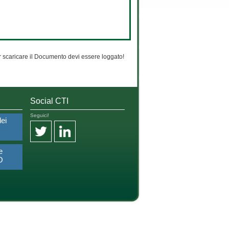
 scaricare il Documento devi essere loggato!
Social CTI
Seguici!
dei
e
O