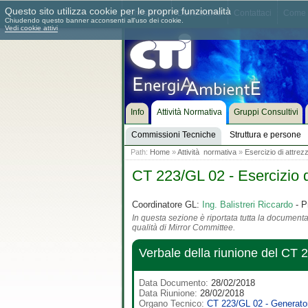
Questo sito utilizza cookie per le proprie funzionalità
Chi siamo
Dove siamo
Contattaci
Come 
Chiudendo questo banner acconsenti all'uso dei cookie.
Vedi cookie attivi
Info
Attività Normativa
Gruppi Consultivi
Commissioni Tecniche
Struttura e persone
Path:
Home
»
Attività normativa
»
Esercizio di attrez
CT 223/GL 02 - Esercizio d
Coordinatore GL:
Ing. Balistreri Riccardo
- P
In questa sezione è riportata tutta la documentaz
qualità di Mirror Committee.
Verbale della riunione del CT 
Data Documento:
28/02/2018
Data Riunione:
28/02/2018
Organo Tecnico:
CT 223/GL 02 - Generator