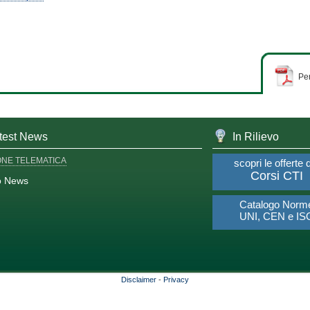
Per
test News
In Rilievo
ONE TELEMATICA
scopri le offerte 
Corsi CTI
o News
Catalogo Norm
UNI, CEN e IS
Disclaimer
-
Privacy