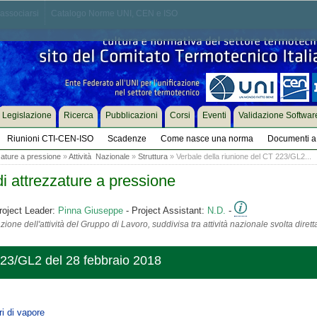
associarsi
Catalogo Norme UNI, CEN e ISO
Legislazione
Ricerca
Pubblicazioni
Corsi
Eventi
Validazione Softwar
Riunioni CTI-CEN-ISO
Scadenze
Come nasce una norma
Documenti a 
zature a pressione
»
Attività Nazionale
»
Struttura
» Verbale della riunione del CT 223/GL2...
i attrezzature a pressione
roject Leader:
Pinna Giuseppe
- Project Assistant:
N.D.
-
ione dell'attività del Gruppo di Lavoro, suddivisa tra attività nazionale svolta diret
223/GL2 del 28 febbraio 2018
i di vapore