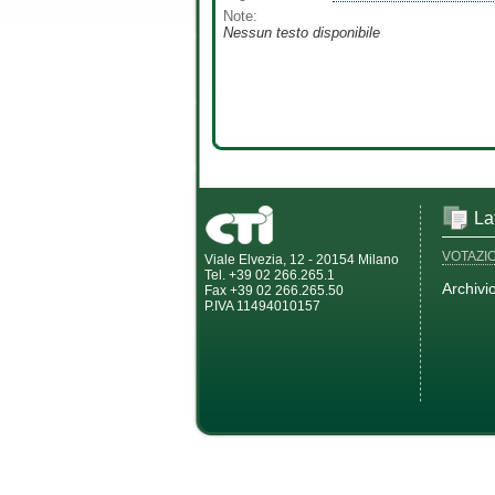
Note:
Nessun testo disponibile
La
VOTAZI
Viale Elvezia, 12 - 20154 Milano
Tel. +39 02 266.265.1
Archivi
Fax +39 02 266.265.50
P.IVA 11494010157