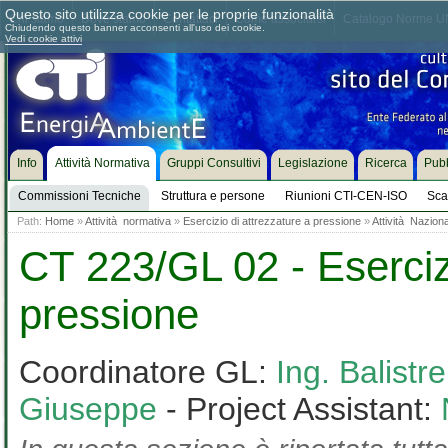
Questo sito utilizza cookie per le proprie funzionalità
Chi siamo
Dove siamo
Contattaci
Come associarsi
Catalogo Norme UN
Chiudendo questo banner acconsenti all'uso dei cookie.
Vedi cookie attivi
Info
Attività Normativa
Gruppi Consultivi
Legislazione
Ricerca
Pubb
Commissioni Tecniche
Struttura e persone
Riunioni CTI-CEN-ISO
Sca
Path:
Home
»
Attività normativa
»
Esercizio di attrezzature a pressione
»
Attività Nazion
CT 223/GL 02 - Esercizi
pressione
Coordinatore GL:
Ing. Balistr
Giuseppe
- Project Assistant: