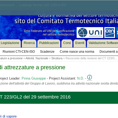
associarsi
Catalogo Norme UNI, CEN e ISO
Legislazione
Ricerca
Pubblicazioni
Corsi
Eventi
Validazione Softwar
Riunioni CTI-CEN-ISO
Scadenze
Come nasce una norma
Documenti a 
zature a pressione
»
Attività Nazionale
»
Struttura
» Resoconto della riunione del CT 223/G...
i attrezzature a pressione
roject Leader:
Pinna Giuseppe
- Project Assistant:
N.D.
-
ione dell'attività del Gruppo di Lavoro, suddivisa tra attività nazionale svolta diret
CT 223/GL2 del 29 settembre 2016
i di vapore