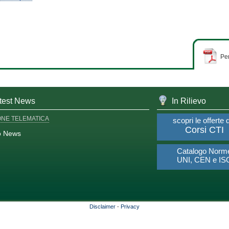
Per
test News
In Rilievo
ONE TELEMATICA
scopri le offerte 
Corsi CTI
o News
Catalogo Norm
UNI, CEN e IS
Disclaimer
-
Privacy