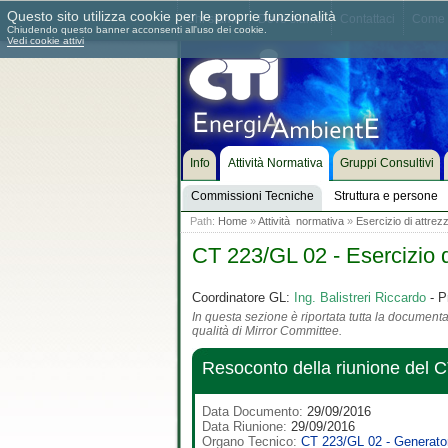
Questo sito utilizza cookie per le proprie funzionalità
Chi siamo
Dove siamo
Contattaci
Come 
Chiudendo questo banner acconsenti all'uso dei cookie.
Vedi cookie attivi
Info
Attività Normativa
Gruppi Consultivi
Commissioni Tecniche
Struttura e persone
Path:
Home
»
Attività normativa
»
Esercizio di attrez
CT 223/GL 02 - Esercizio d
Coordinatore GL:
Ing. Balistreri Riccardo
- P
In questa sezione è riportata tutta la documentaz
qualità di Mirror Committee.
Resoconto della riunione del 
Data Documento:
29/09/2016
Data Riunione:
29/09/2016
Organo Tecnico:
CT 223/GL 02 - Generator