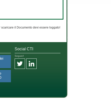
 scaricare il Documento devi essere loggato!
Social CTI
Seguici!
dei
e
O