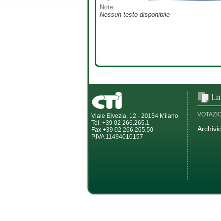
Note:
Nessun testo disponibile
La
VOTAZI
Viale Elvezia, 12 - 20154 Milano
Tel. +39 02 266.265.1
Archivi
Fax +39 02 266.265.50
P.IVA 11494010157