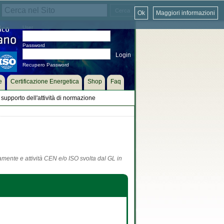
Ok
Maggiori informazioni
User
Password
Recupero Password
e
Certificazione Energetica
Shop
Faq
supporto dell'attività di normazione
tamente e attività CEN e/o ISO svolta dal GL in