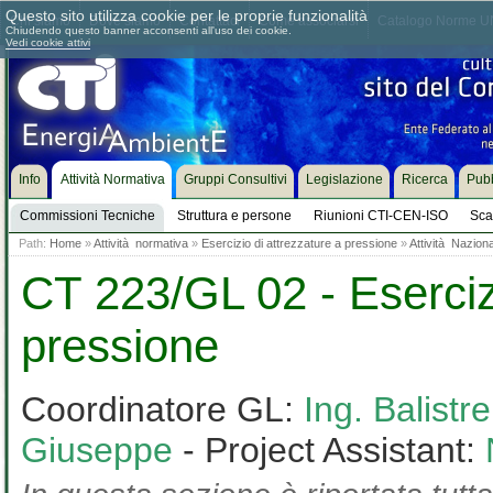
Questo sito utilizza cookie per le proprie funzionalità
Chi siamo
Dove siamo
Contattaci
Come associarsi
Catalogo Norme UN
Chiudendo questo banner acconsenti all'uso dei cookie.
Vedi cookie attivi
Info
Attività Normativa
Gruppi Consultivi
Legislazione
Ricerca
Pubb
Commissioni Tecniche
Struttura e persone
Riunioni CTI-CEN-ISO
Sca
Path:
Home
»
Attività normativa
»
Esercizio di attrezzature a pressione
»
Attività Nazion
CT 223/GL 02 - Esercizi
pressione
Coordinatore GL:
Ing. Balistr
Giuseppe
- Project Assistant: