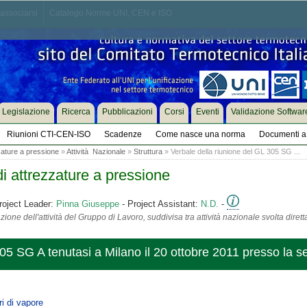
associarsi
Catalogo Norme UNI, CEN e ISO
Legislazione
Ricerca
Pubblicazioni
Corsi
Eventi
Validazione Softwar
Riunioni CTI-CEN-ISO
Scadenze
Come nasce una norma
Documenti a 
zature a pressione
»
Attività Nazionale
»
Struttura
» Verbale della riunione del GL 305 SG ...
i attrezzature a pressione
roject Leader:
Pinna Giuseppe
- Project Assistant:
N.D.
-
ione dell'attività del Gruppo di Lavoro, suddivisa tra attività nazionale svolta diret
305 SG A tenutasi a Milano il 20 ottobre 2011 presso la s
i di vapore