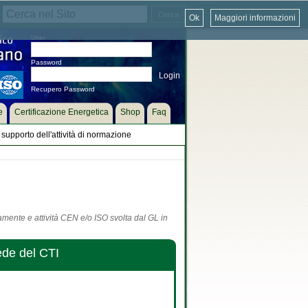
Ok
Maggiori informazioni
User
Password
Recupero Password
e
Certificazione Energetica
Shop
Faq
supporto dell'attività di normazione
tamente e attività CEN e/o ISO svolta dal GL in
ede del CTI