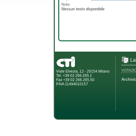
Note:
Nessun testo disponibile
La
VOTAZI
Viale Elvezia, 12 - 20154 Milano
Tel. +39 02 266.265.1
Archivi
Fax +39 02 266.265.50
P.IVA 11494010157