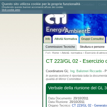
Questo sito utilizza cookie per le proprie funzionalità
Chi siamo
Dove siamo
Contattaci
Come 
Chiudendo questo banner acconsenti all'uso dei cookie.
Vedi cookie attivi
Info
Attività Normativa
Gruppi Consultivi
Commissioni Tecniche
Struttura e persone
Path:
Home
»
Attività normativa
»
Esercizio di attrez
CT 223/GL 02 - Esercizio d
Coordinatore GL:
Ing. Balistreri Riccardo
- P
In questa sezione è riportata tutta la documentaz
qualità di Mirror Committee.
Verbale della riunione del GL 
Data Documento:
20/10/2011
Data Riunione:
20/10/2011
Organo Tecnico:
CT 223/GL 02 - Generator