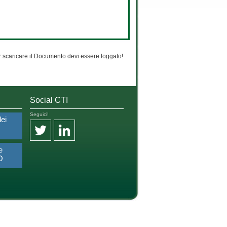
 scaricare il Documento devi essere loggato!
Social CTI
Seguici!
dei
e
O