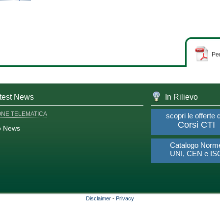
Per
test News
In Rilievo
ONE TELEMATICA
scopri le offerte 
Corsi CTI
o News
Catalogo Norm
UNI, CEN e IS
Disclaimer
-
Privacy