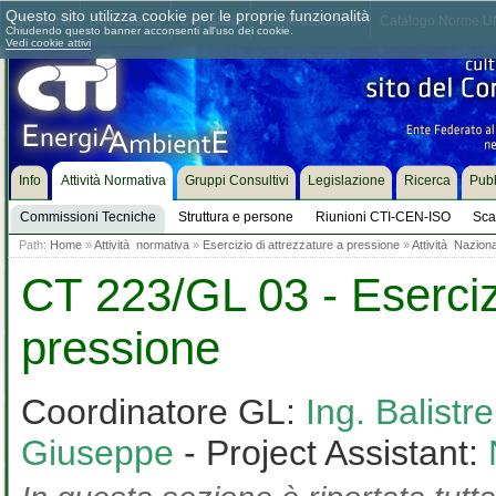
Questo sito utilizza cookie per le proprie funzionalità
Chi siamo
Dove siamo
Contattaci
Come associarsi
Catalogo Norme UN
Chiudendo questo banner acconsenti all'uso dei cookie.
Vedi cookie attivi
Info
Attività Normativa
Gruppi Consultivi
Legislazione
Ricerca
Pubb
Commissioni Tecniche
Struttura e persone
Riunioni CTI-CEN-ISO
Sca
Path:
Home
»
Attività normativa
»
Esercizio di attrezzature a pressione
»
Attività Nazion
CT 223/GL 03 - Esercizi
pressione
Coordinatore GL:
Ing. Balistr
Giuseppe
- Project Assistant: