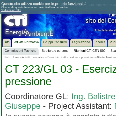
Questo sito utilizza cookie per le proprie funzionalità
Chi siamo
Dove siamo
Contattaci
Come associarsi
Catalogo Norme UN
Chiudendo questo banner acconsenti all'uso dei cookie.
Vedi cookie attivi
Info
Attività Normativa
Gruppi Consultivi
Legislazione
Ricerca
Pubb
Commissioni Tecniche
Struttura e persone
Riunioni CTI-CEN-ISO
Sca
Path:
Home
»
Attività normativa
»
Esercizio di attrezzature a pressione
»
Attività Nazion
CT 223/GL 03 - Esercizi
pressione
Coordinatore GL:
Ing. Balistr
Giuseppe
- Project Assistant: