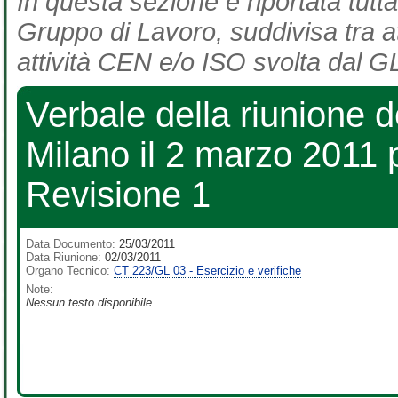
In questa sezione è riportata tutta
Gruppo di Lavoro, suddivisa tra at
attività CEN e/o ISO svolta dal GL
Verbale della riunione 
Milano il 2 marzo 2011 
Revisione 1
Data Documento:
25/03/2011
Data Riunione:
02/03/2011
Organo Tecnico:
CT 223/GL 03 - Esercizio e verifiche
Note:
Nessun testo disponibile