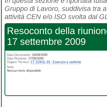
In questa sezione è riportata tutta
Gruppo di Lavoro, suddivisa tra at
attività CEN e/o ISO svolta dal GL
Resoconto della riunion
17 settembre 2009
Data Documento:
18/09/2009
Data Riunione:
17/09/2009
Organo Tecnico:
CT 223/GL 03 - Esercizio e verifiche
Note:
Nessun testo disponibile