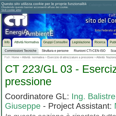
Questo sito utilizza cookie per le proprie funzionalità
Chi siamo
Dove siamo
Contattaci
Come associarsi
Catalogo Norme UN
Chiudendo questo banner acconsenti all'uso dei cookie.
Vedi cookie attivi
Info
Attività Normativa
Gruppi Consultivi
Legislazione
Ricerca
Pubb
Commissioni Tecniche
Struttura e persone
Riunioni CTI-CEN-ISO
Sca
Path:
Home
»
Attività normativa
»
Esercizio di attrezzature a pressione
»
Attività Nazion
CT 223/GL 03 - Esercizi
pressione
Coordinatore GL:
Ing. Balistr
Giuseppe
- Project Assistant: