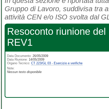
In questa sezione è riportata tutta
Gruppo di Lavoro, suddivisa tra at
attività CEN e/o ISO svolta dal GL
Resoconto riunione de
REV1
Data Documento:
26/05/2009
Data Riunione:
14/05/2009
Organo Tecnico:
CT 223/GL 03 - Esercizio e verifiche
Note:
Nessun testo disponibile