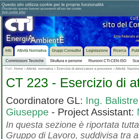
Questo sito utilizza cookie per le proprie funzionalità
Chi siamo
Dove siamo
Contattaci
Come associarsi
Catalogo Norme UN
Chiudendo questo banner acconsenti all'uso dei cookie.
Vedi cookie attivi
Info
Attività Normativa
Gruppi Consultivi
Legislazione
Ricerca
Pubb
Commissioni Tecniche
Struttura e persone
Riunioni CTI-CEN-ISO
Sca
Path:
Home
»
Attività normativa
»
Esercizio di attrezzature a pressione
»
Attività Nazion
CT 223 - Esercizio di a
Coordinatore GL:
Ing. Balistr
Giuseppe
- Project Assistant:
In questa sezione è riportata tutta
Gruppo di Lavoro, suddivisa tra at