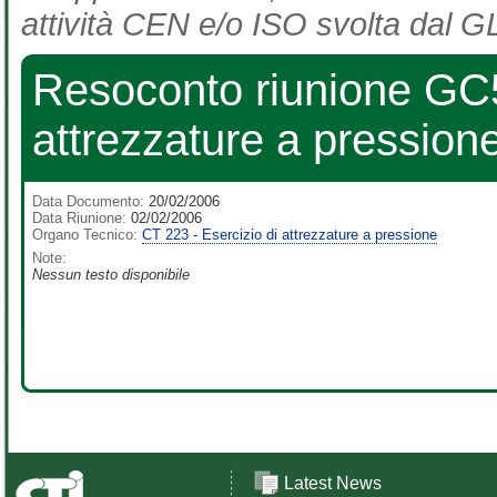
attività CEN e/o ISO svolta dal GL
Resoconto riunione GC5
attrezzature a pression
Data Documento:
20/02/2006
Data Riunione:
02/02/2006
Organo Tecnico:
CT 223 - Esercizio di attrezzature a pressione
Note:
Nessun testo disponibile
Latest News