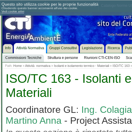
Questo sito utilizza cookie per le proprie funzionalità
Chi siamo
Dove siamo
Contattaci
Come associarsi
Catalogo Norme UN
Chiudendo questo banner acconsenti all'uso dei cookie.
Vedi cookie attivi
Info
Attività Normativa
Gruppi Consultivi
Legislazione
Ricerca
Pubb
Commissioni Tecniche
Struttura e persone
Riunioni CTI-CEN-ISO
Sca
Path:
Home
»
Attività normativa
»
Isolanti e isolamento termico - Materiali
»
ISO/TC 163
ISO/TC 163 - Isolanti e
Materiali
Coordinatore GL:
Ing. Colag
Martino Anna
- Project Assist