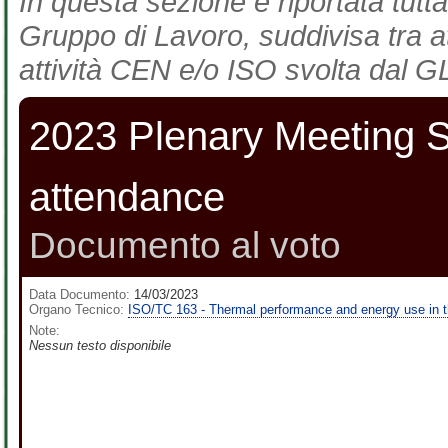
In questa sezione è riportata tutta
Gruppo di Lavoro, suddivisa tra at
attività CEN e/o ISO svolta dal GL
2023 Plenary Meeting Se
attendance
Documento al voto
Data Documento:
14/03/2023
Organo Tecnico:
ISO/TC 163 - Thermal performance and energy use in t
Note:
Nessun testo disponibile