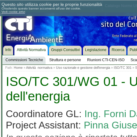
Questo sito utilizza cookie per le proprie funzionalità
Chi siamo
Dove siamo
Contattaci
Come associarsi
Catalogo Norme UN
Chiudendo questo banner acconsenti all'uso dei cookie.
Vedi cookie attivi
Info
Attività Normativa
Gruppi Consultivi
Legislazione
Ricerca
Pubb
Commissioni Tecniche
Struttura e persone
Riunioni CTI-CEN-ISO
Sca
Path:
Home
»
Attività normativa
»
Uso razionale e gestione dell'energia
»
ISO/TC 301
»
S
ISO/TC 301/WG 01 - Us
dell'energia
Coordinatore GL:
Ing. Forni D
Project Assistant:
Pinna Gius