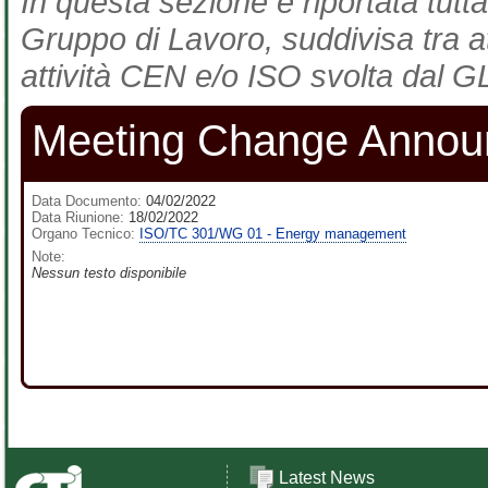
In questa sezione è riportata tutta
Gruppo di Lavoro, suddivisa tra at
attività CEN e/o ISO svolta dal GL
Meeting Change Anno
Data Documento:
04/02/2022
Data Riunione:
18/02/2022
Organo Tecnico:
ISO/TC 301/WG 01 - Energy management
Note:
Nessun testo disponibile
Latest News