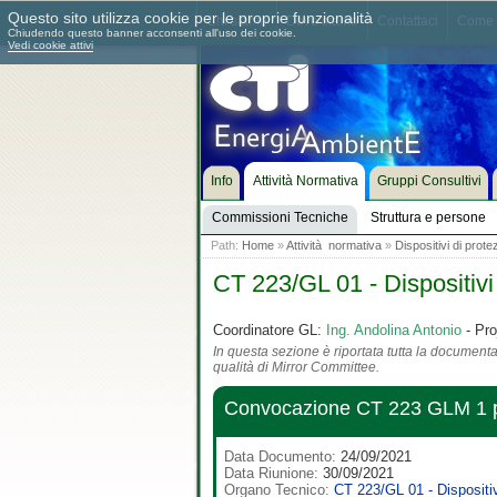
Questo sito utilizza cookie per le proprie funzionalità
Chi siamo
Dove siamo
Contattaci
Come 
Chiudendo questo banner acconsenti all'uso dei cookie.
Vedi cookie attivi
Info
Attività Normativa
Gruppi Consultivi
Commissioni Tecniche
Struttura e persone
Path:
Home
»
Attività normativa
»
Dispositivi di prot
CT 223/GL 01 - Dispositivi
Coordinatore GL:
Ing. Andolina Antonio
- Pro
In questa sezione è riportata tutta la documentaz
qualità di Mirror Committee.
Convocazione CT 223 GLM 1 
Data Documento:
24/09/2021
Data Riunione:
30/09/2021
Organo Tecnico:
CT 223/GL 01 - Dispositi