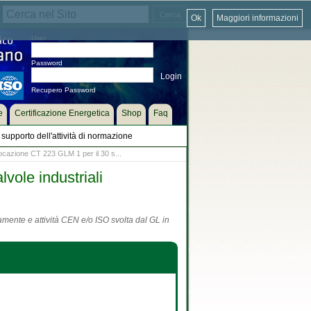
Ok
Maggiori informazioni
User
Password
Recupero Password
e
Certificazione Energetica
Shop
Faq
supporto dell'attività di normazione
azione CT 223 GLM 1 per il 30 s...
vole industriali
tamente e attività CEN e/o ISO svolta dal GL in