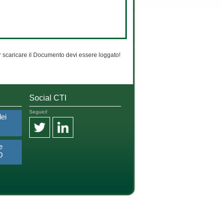
 scaricare il Documento devi essere loggato!
Social CTI
Seguici!
dei
e
O