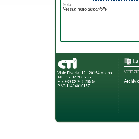
Note:
Nessun testo disponibile
La
VOTAZI
Viale Elvezia, 12 - 20154 Milano
Tel. +39 02 266.265.1
Archivi
Fax +39 02 266.265.50
P.IVA 11494010157