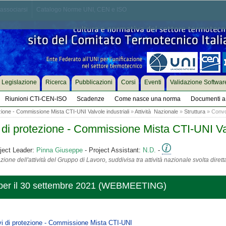
associarsi
Catalogo Norme UNI, CEN e ISO
Legislazione
Ricerca
Pubblicazioni
Corsi
Eventi
Validazione Softwar
Riunioni CTI-CEN-ISO
Scadenze
Come nasce una norma
Documenti a 
ezione - Commissione Mista CTI-UNI Valvole industriali
»
Attività Nazionale
»
Struttura
» Convoc
 di protezione - Commissione Mista CTI-UNI Val
ject Leader:
Pinna Giuseppe
- Project Assistant:
N.D.
-
ione dell'attività del Gruppo di Lavoro, suddivisa tra attività nazionale svolta diret
per il 30 settembre 2021 (WEBMEETING)
vi di protezione - Commissione Mista CTI-UNI