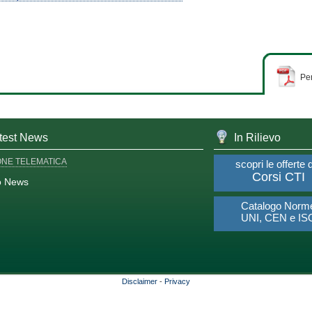
Per
test News
In Rilievo
ONE TELEMATICA
scopri le offerte 
Corsi CTI
o News
Catalogo Norm
UNI, CEN e IS
Disclaimer
-
Privacy