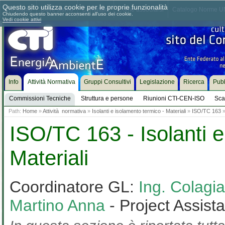
Questo sito utilizza cookie per le proprie funzionalità
Chi siamo
Dove siamo
Contattaci
Come associarsi
Catalogo Norme UN
Chiudendo questo banner acconsenti all'uso dei cookie.
Vedi cookie attivi
Info
Attività Normativa
Gruppi Consultivi
Legislazione
Ricerca
Pubb
Commissioni Tecniche
Struttura e persone
Riunioni CTI-CEN-ISO
Sca
Path:
Home
»
Attività normativa
»
Isolanti e isolamento termico - Materiali
»
ISO/TC 163
ISO/TC 163 - Isolanti e
Materiali
Coordinatore GL:
Ing. Colag
Martino Anna
- Project Assist