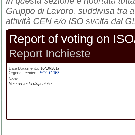
In questa sezione è riportata tutta
Gruppo di Lavoro, suddivisa tra at
attività CEN e/o ISO svolta dal GL
Report of voting on IS
Report Inchieste
Data Documento:
16/10/2017
Organo Tecnico:
ISO/TC 163
Note:
Nessun testo disponibile