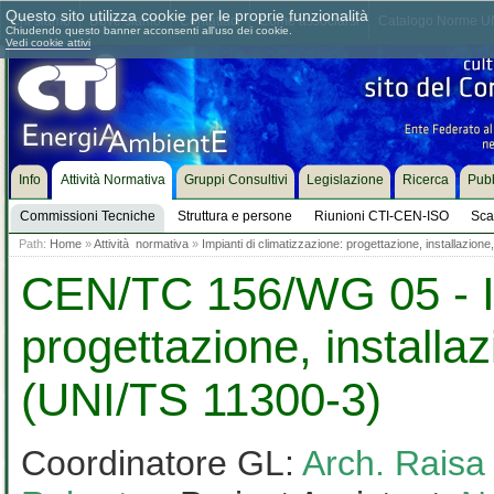
Questo sito utilizza cookie per le proprie funzionalità
Chi siamo
Dove siamo
Contattaci
Come associarsi
Catalogo Norme UN
Chiudendo questo banner acconsenti all'uso dei cookie.
Vedi cookie attivi
Info
Attività Normativa
Gruppi Consultivi
Legislazione
Ricerca
Pubb
Commissioni Tecniche
Struttura e persone
Riunioni CTI-CEN-ISO
Sca
Path:
Home
»
Attività normativa
»
Impianti di climatizzazione: progettazione, installazion
CEN/TC 156/WG 05 - Imp
progettazione, installa
(UNI/TS 11300-3)
Coordinatore GL:
Arch. Raisa