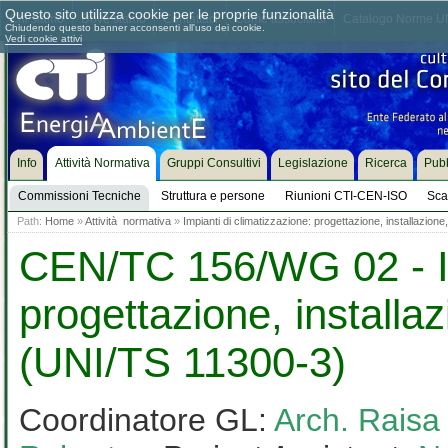
Questo sito utilizza cookie per le proprie funzionalità
Chi siamo
Dove siamo
Contattaci
Come associarsi
Catalogo Norme UN
Chiudendo questo banner acconsenti all'uso dei cookie.
Vedi cookie attivi
Info
Attività Normativa
Gruppi Consultivi
Legislazione
Ricerca
Pubb
Commissioni Tecniche
Struttura e persone
Riunioni CTI-CEN-ISO
Sca
Path:
Home
»
Attività normativa
»
Impianti di climatizzazione: progettazione, installazion
CEN/TC 156/WG 02 - Imp
progettazione, installa
(UNI/TS 11300-3)
Coordinatore GL:
Arch. Raisa