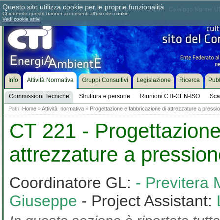
Questo sito utilizza cookie per le proprie funzionalità
Chi siamo
Dove siamo
Contattaci
Come associarsi
Catalogo Norme UN
Chiudendo questo banner acconsenti all'uso dei cookie.
Vedi cookie attivi
Info
Attività Normativa
Gruppi Consultivi
Legislazione
Ricerca
Pubb
Commissioni Tecniche
Struttura e persone
Riunioni CTI-CEN-ISO
Sca
Path:
Home
»
Attività normativa
»
Progettazione e fabbricazione di attrezzature a pressi
CT 221 - Progettazione
attrezzature a pressio
Coordinatore GL:
- Previtera
Giuseppe
- Project Assistant: