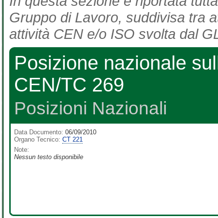
In questa sezione è riportata tutta
Gruppo di Lavoro, suddivisa tra at
attività CEN e/o ISO svolta dal GL
Posizione nazionale sul
CEN/TC 269
Posizioni Nazionali
Data Documento:
06/09/2010
Organo Tecnico:
CT 221
Note:
Nessun testo disponibile