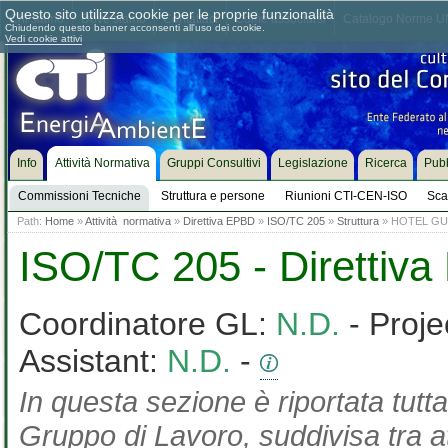
Questo sito utilizza cookie per le proprie funzionalità
Chi siamo
Dove siamo
Contattaci
Come associarsi
Catalogo Norme UN
Chiudendo questo banner acconsenti all'uso dei cookie.
Vedi cookie attivi
Info
Attività Normativa
Gruppi Consultivi
Legislazione
Ricerca
Pubb
Commissioni Tecniche
Struttura e persone
Riunioni CTI-CEN-ISO
Sca
Path:
Home
»
Attività normativa
»
Direttiva EPBD
»
ISO/TC 205
»
Struttura
» HOTEL GU
ISO/TC 205 - Direttiv
Coordinatore GL:
N.D.
- Proje
Assistant:
N.D.
-
In questa sezione è riportata tutta
Gruppo di Lavoro, suddivisa tra at