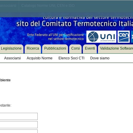
associarsi
Catalogo Norme UNI, CEN e ISO
Legislazione
Ricerca
Pubblicazioni
Corsi
Eventi
Validazione Softwar
Associarsi
Acquisto Norme
Elenco Soci CTI
Dove siamo
biente
ostante: