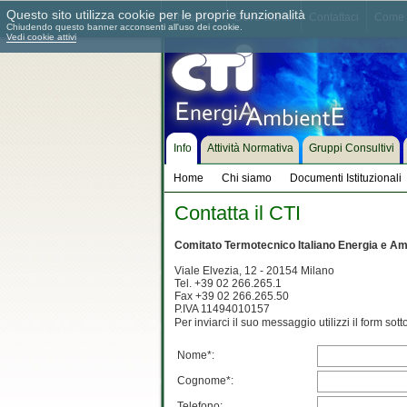
Questo sito utilizza cookie per le proprie funzionalità
Chi siamo
Dove siamo
Contattaci
Come 
Chiudendo questo banner acconsenti all'uso dei cookie.
Vedi cookie attivi
Info
Attività Normativa
Gruppi Consultivi
Home
Chi siamo
Documenti Istituzionali
Contatta il CTI
Comitato Termotecnico Italiano Energia e Am
Viale Elvezia, 12 - 20154 Milano
Tel. +39 02 266.265.1
Fax +39 02 266.265.50
P.IVA 11494010157
Per inviarci il suo messaggio utilizzi il form sott
Nome*:
Cognome*:
Telefono: