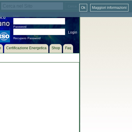
Ok
Maggiori informazioni
User
Password
Recupero Password
e
Certificazione Energetica
Shop
Faq