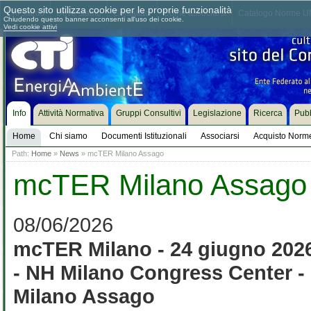
Questo sito utilizza cookie per le proprie funzionalità
Chi siamo
Dove siamo
Contattaci
Come associarsi
Catalogo Norme UN
Chiudendo questo banner acconsenti all'uso dei cookie.
Vedi cookie attivi
Info
Attività Normativa
Gruppi Consultivi
Legislazione
Ricerca
Pubb
Home
Chi siamo
Documenti Istituzionali
Associarsi
Acquisto Norm
Path:
Home
»
News
» mcTER Milano Assago
mcTER Milano Assago
08/06/2026
mcTER Milano - 24 giugno 202
- NH Milano Congress Center -
Milano Assago