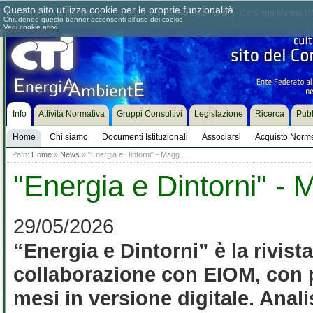
Questo sito utilizza cookie per le proprie funzionalità
Chi siamo
Dove siamo
Contattaci
Come associarsi
Catalogo Norme UN
Chiudendo questo banner acconsenti all'uso dei cookie.
Vedi cookie attivi
Info
Attività Normativa
Gruppi Consultivi
Legislazione
Ricerca
Pubb
Home
Chi siamo
Documenti Istituzionali
Associarsi
Acquisto Norm
Path:
Home
»
News
» "Energia e Dintorni" - Magg...
"Energia e Dintorni" -
29/05/2026
“Energia e Dintorni” è la rivista
collaborazione con EIOM, con più
mesi in versione digitale. Analis