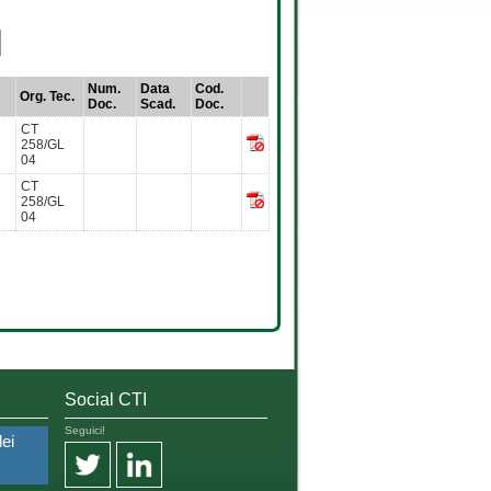
Num.
Data
Cod.
Org. Tec.
Doc.
Scad.
Doc.
CT
258/GL
04
CT
258/GL
04
Social CTI
Seguici!
dei