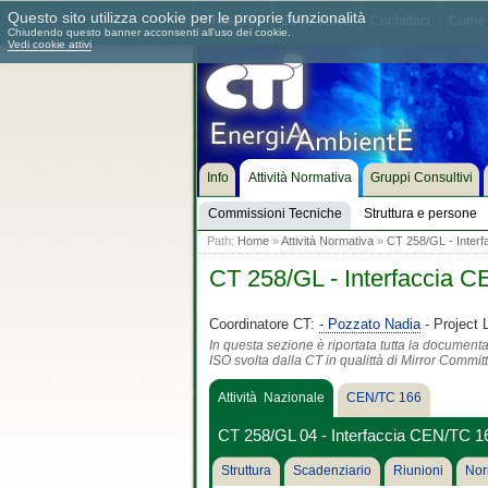
Questo sito utilizza cookie per le proprie funzionalità
Chi siamo
Dove siamo
Contattaci
Come 
Chiudendo questo banner acconsenti all'uso dei cookie.
Vedi cookie attivi
Info
Attività Normativa
Gruppi Consultivi
Commissioni Tecniche
Struttura e persone
Path:
Home
»
Attività Normativa
»
CT 258/GL - Inter
CT 258/GL - Interfaccia 
Coordinatore CT:
- Pozzato Nadia
- Project 
In questa sezione è riportata tutta la document
ISO svolta dalla CT in qualittà di Mirror Commit
Attività Nazionale
CEN/TC 166
CT 258/GL 04 - Interfaccia CEN/TC 1
Struttura
Scadenziario
Riunioni
Nor