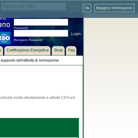
Ok
Maggiori informazioni
User
Password
Recupero Password
e
Certificazione Energetica
Shop
Faq
supporto dell'attività di normazione
zionale svolta direttamente e attività CEN e/o