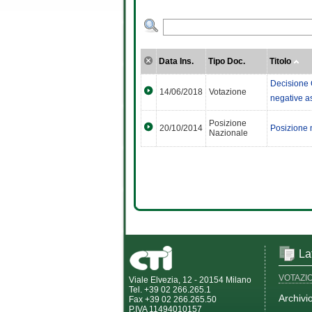
Data Ins.
Tipo Doc.
Titolo
Decisione 
14/06/2018
Votazione
negative a
Posizione
20/10/2014
Posizione 
Nazionale
La
VOTAZI
Viale Elvezia, 12 - 20154 Milano
Tel. +39 02 266.265.1
Archivi
Fax +39 02 266.265.50
P.IVA 11494010157