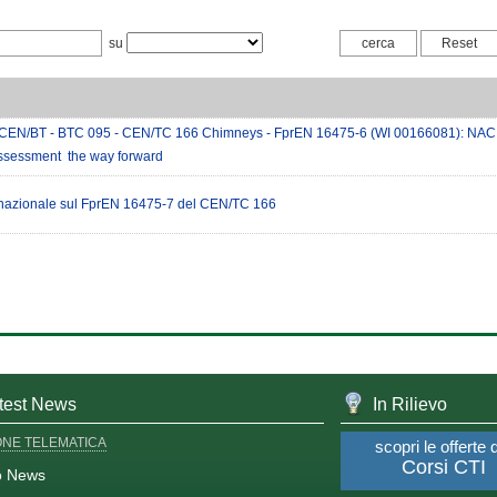
su
CEN/BT - BTC 095 - CEN/TC 166 Chimneys - FprEN 16475-6 (WI 00166081): NAC
ssessment  the way forward
nazionale sul FprEN 16475-7 del CEN/TC 166
test News
In Rilievo
ONE TELEMATICA
scopri le offerte 
Corsi CTI
o News