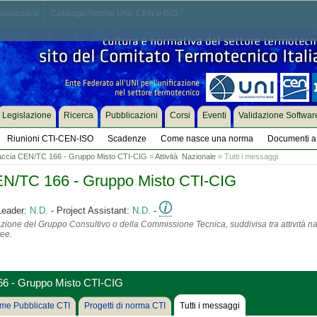
associarsi
Catalogo Norme UNI, CEN e ISO
Legislazione
Ricerca
Pubblicazioni
Corsi
Eventi
Validazione Softwar
Riunioni CTI-CEN-ISO
Scadenze
Come nasce una norma
Documenti a 
faccia CEN/TC 166 - Gruppo Misto CTI-CIG
»
Attività Nazionale
» Tutti i messaggi
CEN/TC 166 - Gruppo Misto CTI-CIG
Leader:
N.D.
- Project Assistant:
N.D.
-
azione del Gruppo Consultivo o della Commissione Tecnica, suddivisa tra attività na
tee.
66 - Gruppo Misto CTI-CIG
me Pubblicate CTI
Progetti di norma CTI
Tutti i messaggi