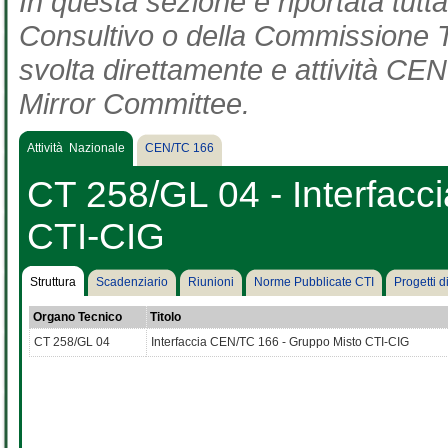
In questa sezione è riportata tut
Consultivo o della Commissione Te
svolta direttamente e attività CEN 
Mirror Committee.
Attività Nazionale
CEN/TC 166
CT 258/GL 04 - Interfac
CTI-CIG
Struttura
Scadenziario
Riunioni
Norme Pubblicate CTI
Progetti 
Organo Tecnico
Titolo
CT 258/GL 04
Interfaccia CEN/TC 166 - Gruppo Misto CTI-CIG