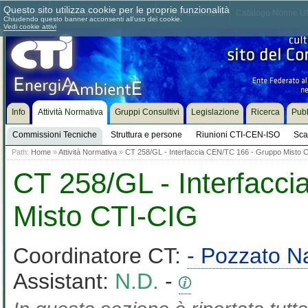
Questo sito utilizza cookie per le proprie funzionalità
Chi siamo
Dove siamo
Contattaci
Come associarsi
Catalogo Norme UN
Chiudendo questo banner acconsenti all'uso dei cookie.
Vedi cookie attivi
Info
Attività Normativa
Gruppi Consultivi
Legislazione
Ricerca
Pubb
Commissioni Tecniche
Struttura e persone
Riunioni CTI-CEN-ISO
Sca
Path:
Home
»
Attività Normativa
»
CT 258/GL - Interfaccia CEN/TC 166 - Gruppo Misto 
CT 258/GL - Interfacc
Misto CTI-CIG
Coordinatore CT:
- Pozzato N
Assistant:
N.D.
-