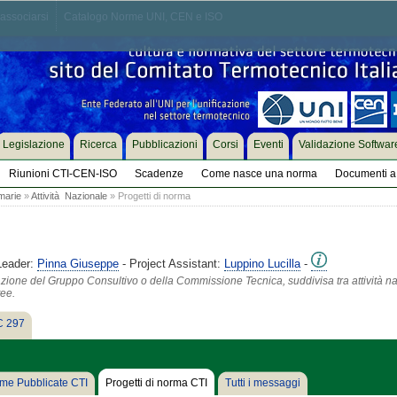
associarsi
Catalogo Norme UNI, CEN e ISO
Legislazione
Ricerca
Pubblicazioni
Corsi
Eventi
Validazione Softwar
Riunioni CTI-CEN-ISO
Scadenze
Come nasce una norma
Documenti a 
marie
»
Attività Nazionale
» Progetti di norma
Leader:
Pinna Giuseppe
- Project Assistant:
Luppino Lucilla
-
azione del Gruppo Consultivo o della Commissione Tecnica, suddivisa tra attività na
tee.
 297
me Pubblicate CTI
Progetti di norma CTI
Tutti i messaggi