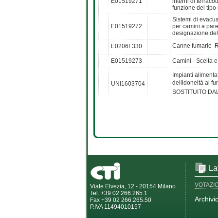
E01519271
interni di terraco
funzione del tipo
Sistemi di evacua
E01519272
per camini a paret
designazione del
Canne fumarie  R
E0206F330
E01519273
Camini - Scelta e 
Impianti alimentat
dellidoneità al 
UNI1603704
SOSTITUITO DA
La
VOTAZI
Viale Elvezia, 12 - 20154 Milano
Tel. +39 02 266.265.1
Archivi
Fax +39 02 266.265.50
P.IVA 11494010157