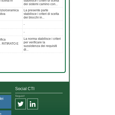
 scelta in
stabilisce i criteri di scelta
dei sistemi camino con...
rizio/ceramica
La presente parte
tiva
stabilisce i criteri di scelta
dei blocchi in...
-
-
La norma stabilisce i criteri
ifica
per verificare la
ne. RITIRATO E
sussistenza dei requisiti
di...
Social CTI
Seguici!
dei
e