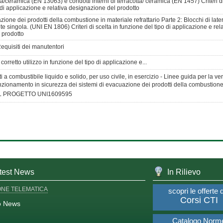
tta/ceramica (EN 13063) e condotti interni di terracotta/ ceramica (EN 1457) Criteri di
 di applicazione e relativa designazione del prodotto
zione dei prodotti della combustione in materiale refrattario Parte 2: Blocchi di late
e singola. (UNI EN 1806) Criteri di scelta in funzione del tipo di applicazione e rela
 prodotto
equisiti dei manutentori
corretto utilizzo in funzione del tipo di applicazione e...
i a combustibile liquido e solido, per uso civile, in esercizio - Linee guida per la ver
funzionamento in sicurezza dei sistemi di evacuazione dei prodotti della combustio
L PROGETTO UNI1609595
test News
In Rilievo
ONE TELEMATICA
scopri le offerte 
Corsi CTI
o News
Catalogo Norm