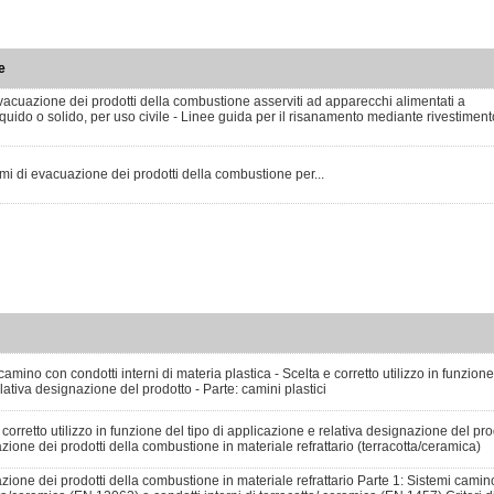
e
evacuazione dei prodotti della combustione asserviti ad apparecchi alimentati a
iquido o solido, per uso civile - Linee guida per il risanamento mediante rivestiment
emi di evacuazione dei prodotti della combustione per...
amino con condotti interni di materia plastica - Scelta e corretto utilizzo in funzione 
lativa designazione del prodotto - Parte: camini plastici
corretto utilizzo in funzione del tipo di applicazione e relativa designazione del prod
zione dei prodotti della combustione in materiale refrattario (terracotta/ceramica)
zione dei prodotti della combustione in materiale refrattario Parte 1: Sistemi camin