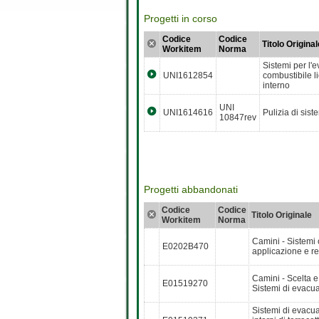
Progetti in corso
Codice
Codice
Titolo Original
Workitem
Norma
Sistemi per l'
UNI1612854
combustibile l
interno
UNI
UNI1614616
Pulizia di sist
10847rev
Progetti abbandonati
Codice
Codice
Titolo Originale
Workitem
Norma
Camini - Sistemi c
E0202B470
applicazione e re
Camini - Scelta e 
E01519270
Sistemi di evacua
Sistemi di evacua