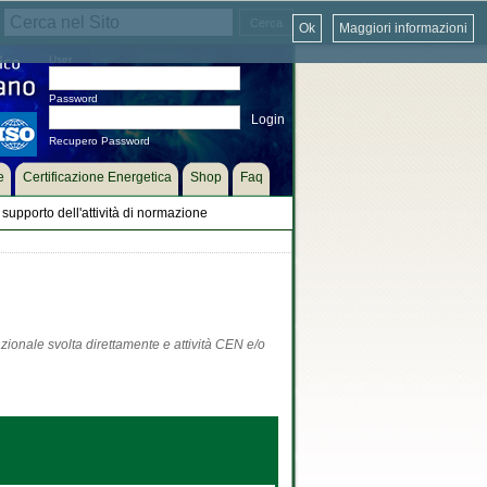
Ok
Maggiori informazioni
User
Password
Recupero Password
e
Certificazione Energetica
Shop
Faq
supporto dell'attività di normazione
zionale svolta direttamente e attività CEN e/o