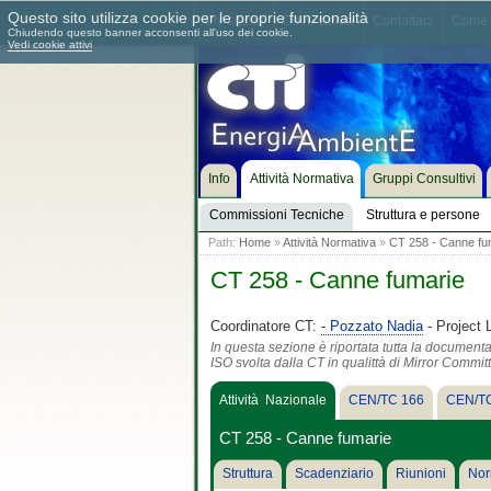
Questo sito utilizza cookie per le proprie funzionalità
Chi siamo
Dove siamo
Contattaci
Come 
Chiudendo questo banner acconsenti all'uso dei cookie.
Vedi cookie attivi
Info
Attività Normativa
Gruppi Consultivi
Commissioni Tecniche
Struttura e persone
Path:
Home
»
Attività Normativa
»
CT 258 - Canne fu
CT 258 - Canne fumarie
Coordinatore CT:
- Pozzato Nadia
- Project 
In questa sezione è riportata tutta la document
ISO svolta dalla CT in qualittà di Mirror Commit
Attività Nazionale
CEN/TC 166
CEN/TC
CT 258 - Canne fumarie
Struttura
Scadenziario
Riunioni
Nor