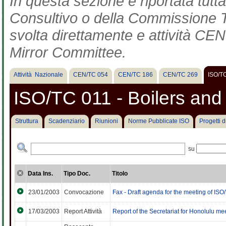
In questa sezione è riportata tut
Consultivo o della Commissione Te
svolta direttamente e attività CEN 
Mirror Committee.
Attività Nazionale
CEN/TC 054
CEN/TC 186
CEN/TC 269
ISO/T
ISO/TC 011 - Boilers an
Struttura
Scadenziario
Riunioni
Norme Pubblicate ISO
Progetti 
su
Data Ins.
Tipo Doc.
Titolo
23/01/2003
Convocazione
Fax - Draft agenda for the meeting of IS
17/03/2003
Report Attività
Report of the Secretariat for Honolulu me