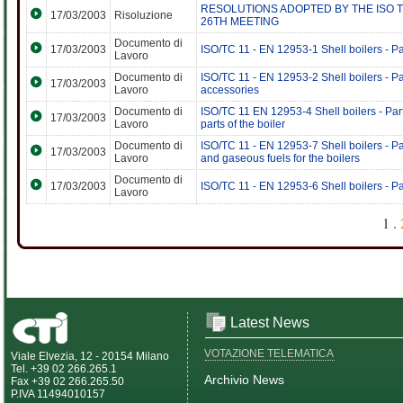
RESOLUTIONS ADOPTED BY THE ISO 
17/03/2003
Risoluzione
26TH MEETING
Documento di
17/03/2003
ISO/TC 11 - EN 12953-1 Shell boilers - Pa
Lavoro
Documento di
ISO/TC 11 - EN 12953-2 Shell boilers - Par
17/03/2003
Lavoro
accessories
Documento di
ISO/TC 11 EN 12953-4 Shell boilers - Par
17/03/2003
Lavoro
parts of the boiler
Documento di
ISO/TC 11 - EN 12953-7 Shell boilers - Par
17/03/2003
Lavoro
and gaseous fuels for the boilers
Documento di
17/03/2003
ISO/TC 11 - EN 12953-6 Shell boilers - Pa
Lavoro
1 .
Latest News
VOTAZIONE TELEMATICA
Viale Elvezia, 12 - 20154 Milano
Tel. +39 02 266.265.1
Archivio News
Fax +39 02 266.265.50
P.IVA 11494010157