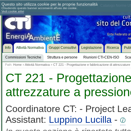
Questo sito utilizza cookie per le proprie funzionalità
Chi siamo
Dove siamo
Contattaci
Come associarsi
Catalogo Norme UN
Chiudendo questo banner acconsenti all'uso dei cookie.
Vedi cookie attivi
Info
Attività Normativa
Gruppi Consultivi
Legislazione
Ricerca
Pubb
Commissioni Tecniche
Struttura e persone
Riunioni CTI-CEN-ISO
Sca
Path:
Home
»
Attività Normativa
»
CT 221 - Progettazione e fabbricazione di attrezzature
CT 221 - Progettazione
attrezzature a pressio
Coordinatore CT:
- Project Le
Assistant:
Luppino Lucilla
-