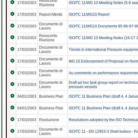
Resoconto
17/03/2003
ISO/TC 11/WG 10 Meeting Notes (5-6 se
Riunione
17/03/2003
Report Attività
ISO/TC 11/WG10 Report
Documento di
17/03/2003
ISO/TC 11/WG10 Documents 95-96-97-9
Lavoro
Resoconto
17/03/2003
ISO/TC 11/WG 10 Meeting Notes (16-17 
Riunione
Documento di
17/03/2003
Trends in international Pressure equipme
Lavoro
Documento di
17/03/2003
WG 10 Endorsement of Proposal on Norm
Lavoro
Documento di
17/03/2003
Au comments on performance requireme
Lavoro
Documento di
Draft ad hoc task group report on technic
17/03/2003
Lavoro
pressure vessels
04/01/2003
Business Plan
ISO/TC 11 Business Plan (draft 4, 4 Janu
04/01/2003
Business Plan
ISO/TC 11 Business Plan (draft 4, 4 Janu
17/03/2003
Risoluzione
Resolutions adopted by the ISO Technica
Documento di
17/03/2003
ISO/TC 11 - EN 12953-3 Shell boilers - Pa
Lavoro