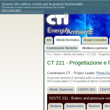
Questo sito utilizza cookie per le proprie funzionalità
Chi siamo
Dove siamo
Contattaci
Come 
Chiudendo questo banner acconsenti all'uso dei cookie.
Vedi cookie attivi
Info
Attività Normativa
Gruppi Consultivi
Commissioni Tecniche
Struttura e persone
Path:
Home
»
Attività Normativa
»
CT 221 - Progettazi
CT 221 - Progettazione e f
Coordinatore CT:
- Project Leader:
Pinna Gi
In questa sezione è riportata tutta la document
ISO svolta dalla CT in qualittà di Mirror Commit
Attività Nazionale
CEN/TC 054
CEN/TC
ISO/TC 011 - Boilers and pressure 
Struttura
Scadenziario
Riunioni
Nor