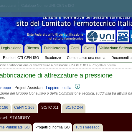
associarsi
Catalogo Norme UNI, CEN e ISO
Legislazione
Ricerca
Pubblicazioni
Corsi
Eventi
Validazione Softwar
Riunioni CTI-CEN-ISO
Scadenze
Come nasce una norma
Documenti a 
one e fabbricazione di attrezzature a pressione
»
ISO/TC 011
» Progetti di norma
abbricazione di attrezzature a pressione
useppe
- Project Assistant:
Luppino Lucilla
-
azione del Gruppo Consultivo o della Commissione Tecnica, suddivisa tra attività na
tee.
 186
CEN/TC 269
ISO/TC 011
ISO/TC 244
vessel. STANDBY
me Pubblicate ISO
Progetti di norma ISO
Tutti i messaggi