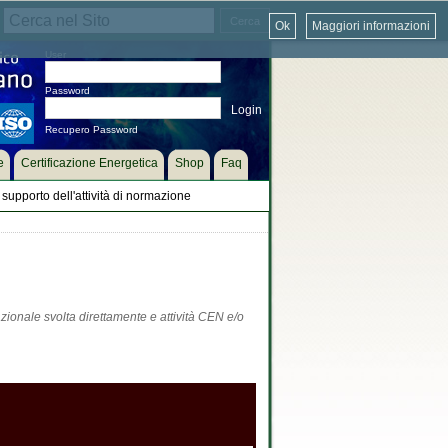
Ok
Maggiori informazioni
User
Password
Recupero Password
e
Certificazione Energetica
Shop
Faq
supporto dell'attività di normazione
zionale svolta direttamente e attività CEN e/o