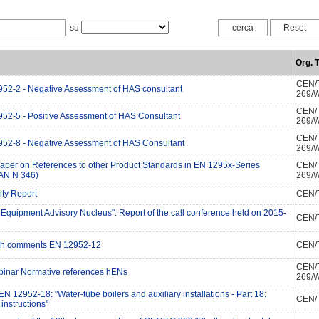
su
Org. T
CEN/
52-2 - Negative Assessment of HAS consultant
269/
CEN/
52-5 - Positive Assessment of HAS Consultant
269/
CEN/
52-8 - Negative Assessment of HAS Consultant
269/
Paper on References to other Product Standards in EN 1295x-Series
CEN/
AN N 346)
269/
ity Report
CEN/
 Equipment Advisory Nucleus": Report of the call conference held on 2015-
CEN/
ish comments EN 12952-12
CEN/
CEN/
inar Normative references hENs
269/
EN 12952-18: "Water-tube boilers and auxiliary installations - Part 18:
CEN/
instructions"