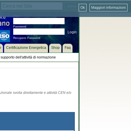
Ok
Maggiori informazioni
User
Password
Recupero Password
e
Certificazione Energetica
Shop
Faq
supporto dell'attività di normazione
zionale svolta direttamente e attività CEN e/o