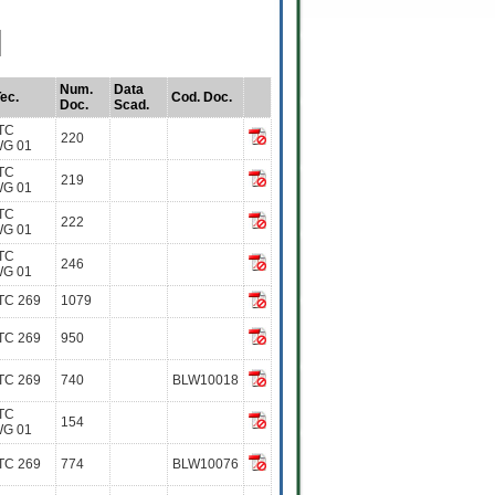
Num.
Data
ec.
Cod. Doc.
Doc.
Scad.
TC
220
WG 01
TC
219
WG 01
TC
222
WG 01
TC
246
WG 01
TC 269
1079
TC 269
950
TC 269
740
BLW10018
TC
154
WG 01
TC 269
774
BLW10076