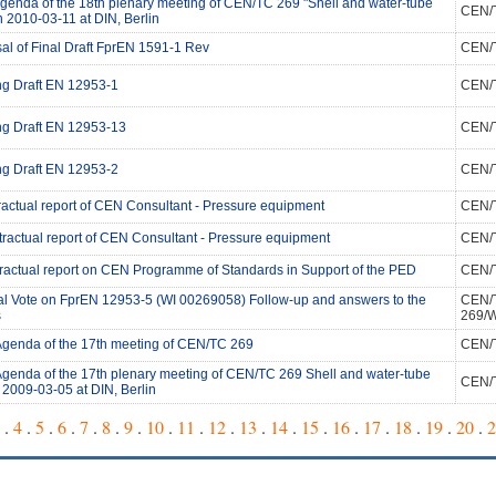
 Agenda of the 18th plenary meeting of CEN/TC 269 "Shell and water-tube
CEN/
n 2010-03-11 at DIN, Berlin
al of Final Draft FprEN 1591-1 Rev
CEN/
ng Draft EN 12953-1
CEN/
ng Draft EN 12953-13
CEN/
ng Draft EN 12953-2
CEN/
ractual report of CEN Consultant - Pressure equipment
CEN/
ractual report of CEN Consultant - Pressure equipment
CEN/
ractual report on CEN Programme of Standards in Support of the PED
CEN/
l Vote on FprEN 12953-5 (WI 00269058) Follow-up and answers to the
CEN/
s
269/
 Agenda of the 17th meeting of CEN/TC 269
CEN/
 Agenda of the 17th plenary meeting of CEN/TC 269 Shell and water-tube
CEN/
 2009-03-05 at DIN, Berlin
.
4
.
5
.
6
.
7
.
8
.
9
.
10
.
11
.
12
.
13
.
14
.
15
.
16
.
17
.
18
.
19
.
20
.
2