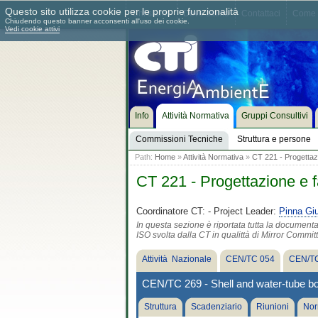
Questo sito utilizza cookie per le proprie funzionalità
Chi siamo
Dove siamo
Contattaci
Come 
Chiudendo questo banner acconsenti all'uso dei cookie.
Vedi cookie attivi
Info
Attività Normativa
Gruppi Consultivi
Commissioni Tecniche
Struttura e persone
Path:
Home
»
Attività Normativa
»
CT 221 - Progettazi
CT 221 - Progettazione e f
Coordinatore CT:
- Project Leader:
Pinna Gi
In questa sezione è riportata tutta la document
ISO svolta dalla CT in qualittà di Mirror Commit
Attività Nazionale
CEN/TC 054
CEN/TC
CEN/TC 269 - Shell and water-tube bo
Struttura
Scadenziario
Riunioni
Nor