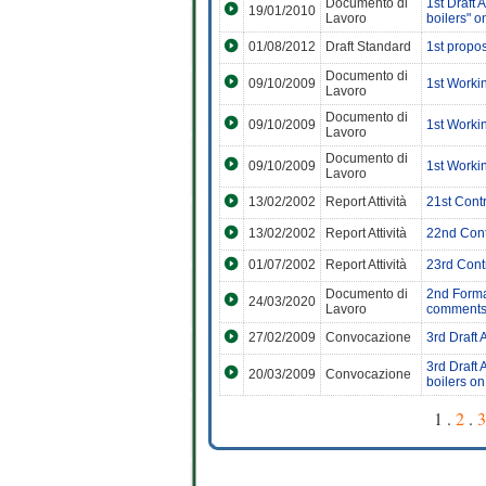
Documento di
1st Draft
19/01/2010
Lavoro
boilers" o
01/08/2012
Draft Standard
1st propos
Documento di
09/10/2009
1st Worki
Lavoro
Documento di
09/10/2009
1st Worki
Lavoro
Documento di
09/10/2009
1st Worki
Lavoro
13/02/2002
Report Attività
21st Cont
13/02/2002
Report Attività
22nd Cont
01/07/2002
Report Attività
23rd Cont
Documento di
2nd Forma
24/03/2020
Lavoro
comment
27/02/2009
Convocazione
3rd Draft
3rd Draft
20/03/2009
Convocazione
boilers on
1 .
2
.
3