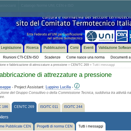
associarsi
Catalogo Norme UNI, CEN e ISO
Legislazione
Ricerca
Pubblicazioni
Corsi
Eventi
Validazione Softwar
Riunioni CTI-CEN-ISO
Scadenze
Come nasce una norma
Documenti a 
one e fabbricazione di attrezzature a pressione
»
CEN/TC 269
» Tutti i messaggi
abbricazione di attrezzature a pressione
useppe
- Project Assistant:
Luppino Lucilla
-
azione del Gruppo Consultivo o della Commissione Tecnica, suddivisa tra attività na
tee.
 186
CEN/TC 269
ISO/TC 011
ISO/TC 244
ilers
me Pubblicate CEN
Progetti di norma CEN
Tutti i messaggi