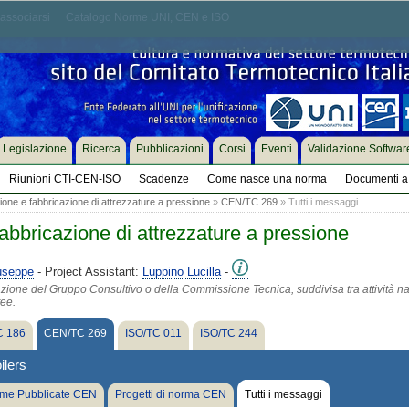
associarsi
Catalogo Norme UNI, CEN e ISO
Legislazione
Ricerca
Pubblicazioni
Corsi
Eventi
Validazione Softwar
Riunioni CTI-CEN-ISO
Scadenze
Come nasce una norma
Documenti a 
one e fabbricazione di attrezzature a pressione
»
CEN/TC 269
» Tutti i messaggi
abbricazione di attrezzature a pressione
useppe
- Project Assistant:
Luppino Lucilla
-
azione del Gruppo Consultivo o della Commissione Tecnica, suddivisa tra attività na
tee.
 186
CEN/TC 269
ISO/TC 011
ISO/TC 244
ilers
me Pubblicate CEN
Progetti di norma CEN
Tutti i messaggi