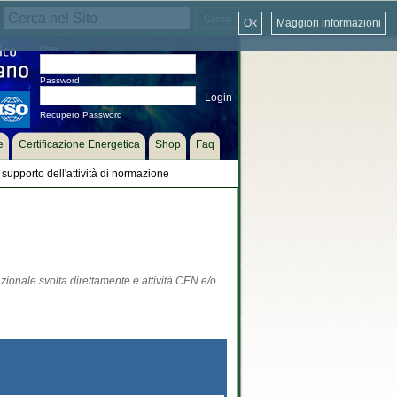
Ok
Maggiori informazioni
User
Password
Recupero Password
e
Certificazione Energetica
Shop
Faq
supporto dell'attività di normazione
zionale svolta direttamente e attività CEN e/o