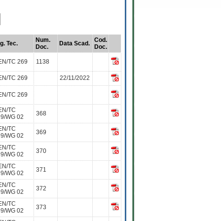
Num.
Cod.
g. Tec.
Data Scad.
Doc.
Doc.
EN/TC 269
1138
EN/TC 269
22/11/2022
EN/TC 269
EN/TC
368
69/WG 02
EN/TC
369
69/WG 02
EN/TC
370
69/WG 02
EN/TC
371
69/WG 02
EN/TC
372
69/WG 02
EN/TC
373
69/WG 02