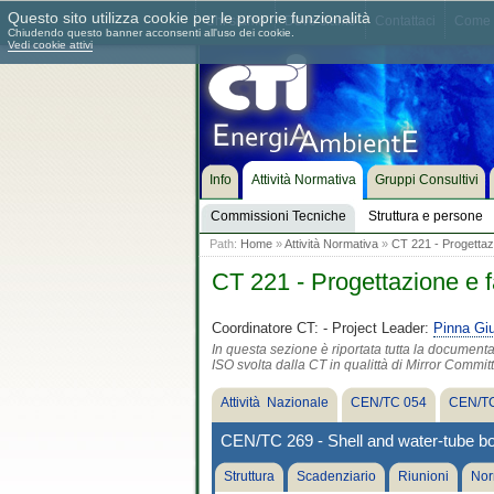
Questo sito utilizza cookie per le proprie funzionalità
Chi siamo
Dove siamo
Contattaci
Come 
Chiudendo questo banner acconsenti all'uso dei cookie.
Vedi cookie attivi
Info
Attività Normativa
Gruppi Consultivi
Commissioni Tecniche
Struttura e persone
Path:
Home
»
Attività Normativa
»
CT 221 - Progettazi
CT 221 - Progettazione e f
Coordinatore CT:
- Project Leader:
Pinna Gi
In questa sezione è riportata tutta la document
ISO svolta dalla CT in qualittà di Mirror Commit
Attività Nazionale
CEN/TC 054
CEN/TC
CEN/TC 269 - Shell and water-tube bo
Struttura
Scadenziario
Riunioni
Nor