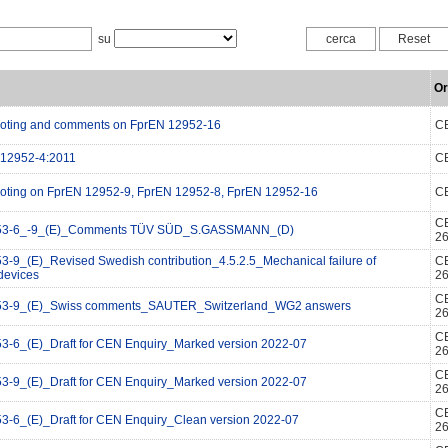
su
Or
 voting and comments on FprEN 12952-16
C
12952-4:2011
C
 voting on FprEN 12952-9, FprEN 12952-8, FprEN 12952-16
C
C
53-6_-9_(E)_Comments TÜV SÜD_S.GASSMANN_(D)
2
3-9_(E)_Revised Swedish contribution_4.5.2.5_Mechanical failure of
C
devices
2
C
53-9_(E)_Swiss comments_SAUTER_Switzerland_WG2 answers
2
C
3-6_(E)_Draft for CEN Enquiry_Marked version 2022-07
2
C
3-9_(E)_Draft for CEN Enquiry_Marked version 2022-07
2
C
3-6_(E)_Draft for CEN Enquiry_Clean version 2022-07
2