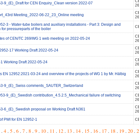
C
3-9_(E)_Draft for CEN Enquiry_Clean version 2022-07
2
C
ort_43rd Meeting_2022-06-22_23_Online meeting
2
2-3 - Water-tube boilers and auxiliary installations - Part 3: Design and
C
 for pressureparts of the boiler
C
utes of CEN/TC 269/WG 1 web meeting on 2022-05-24
2
C
952-17 Working Draft 2022-05-24
2
C
1 Working Draft 2022-05-24
2
C
s EN 12952:2021-03-24 and overview of the projects of WG 1 by Mr. Hälbig
2
C
53-9_(E)_Swiss comments_SAUTER_Switzerland
2
3-9_(E)_Swedish contribution_4.5.2.5_Mechanical failure of switching
C
2
C
3-6_(E)_Swedish proposal on Working Draft N361
2
 of PWI for EN 12952-1
C
 .
4
.
5
.
6
.
7
.
8
.
9
.
10
.
11
.
12
.
13
.
14
.
15
.
16
.
17
.
18
.
19
.
20
.
2