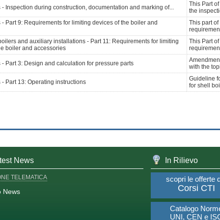
This Part o
s - Inspection during construction, documentation and marking of...
the inspecti
 - Part 9: Requirements for limiting devices of the boiler and
This part o
requirements
oilers and auxiliary installations - Part 11: Requirements for limiting
This Part o
he boiler and accessories
requirements
Amendment 
s - Part 3: Design and calculation for pressure parts
with the top
Guideline fo
 - Part 13: Operating instructions
for shell boi
test News
In Rilievo
ONE TELEMATICA
scopri le offerte 
Corsi CTI
o News
Catalogo Norm
UNI, CEN e IS