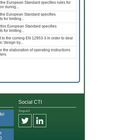
f the European Standard specifies rules for
on during...
f the European Standard specifies
 for limiting...
f this European Standard specifies
 for limiting...
to the coming EN 12953-3 in order to deal
ic 'design by...
r the elaboration of operating instructions
lers
Social CTI
Seguici!
dei
e
O