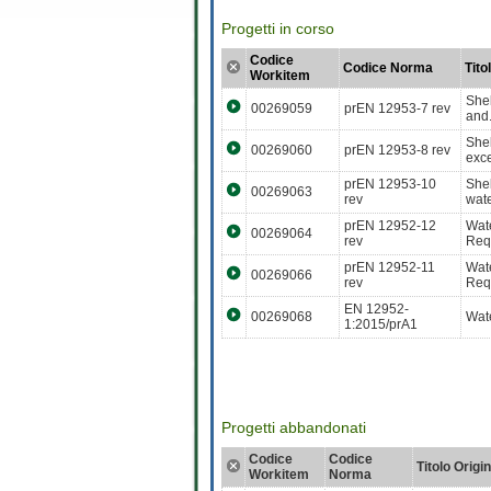
Progetti in corso
Codice
Codice Norma
Tito
Workitem
Shel
00269059
prEN 12953-7 rev
and.
Shel
00269060
prEN 12953-8 rev
exce
prEN 12953-10
Shel
00269063
rev
wate
prEN 12952-12
Wate
00269064
rev
Requ
prEN 12952-11
Wate
00269066
rev
Requ
EN 12952-
00269068
Wate
1:2015/prA1
Progetti abbandonati
Codice
Codice
Titolo Origi
Workitem
Norma