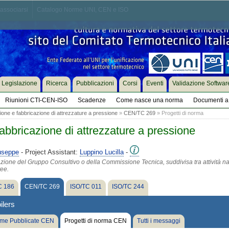
associarsi
Catalogo Norme UNI, CEN e ISO
Legislazione
Ricerca
Pubblicazioni
Corsi
Eventi
Validazione Softwar
Riunioni CTI-CEN-ISO
Scadenze
Come nasce una norma
Documenti a 
one e fabbricazione di attrezzature a pressione
»
CEN/TC 269
» Progetti di norma
abbricazione di attrezzature a pressione
useppe
- Project Assistant:
Luppino Lucilla
-
azione del Gruppo Consultivo o della Commissione Tecnica, suddivisa tra attività na
tee.
 186
CEN/TC 269
ISO/TC 011
ISO/TC 244
ilers
me Pubblicate CEN
Progetti di norma CEN
Tutti i messaggi