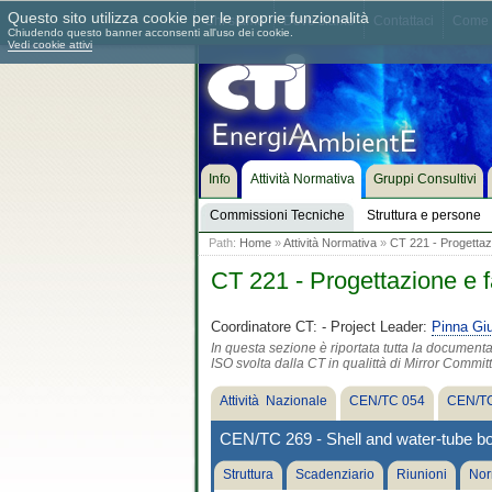
Questo sito utilizza cookie per le proprie funzionalità
Chi siamo
Dove siamo
Contattaci
Come 
Chiudendo questo banner acconsenti all'uso dei cookie.
Vedi cookie attivi
Info
Attività Normativa
Gruppi Consultivi
Commissioni Tecniche
Struttura e persone
Path:
Home
»
Attività Normativa
»
CT 221 - Progettazi
CT 221 - Progettazione e f
Coordinatore CT:
- Project Leader:
Pinna Gi
In questa sezione è riportata tutta la document
ISO svolta dalla CT in qualittà di Mirror Commit
Attività Nazionale
CEN/TC 054
CEN/TC
CEN/TC 269 - Shell and water-tube bo
Struttura
Scadenziario
Riunioni
Nor