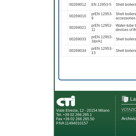
00269012
EN 12953-5
Shell boiler
prEN 12953-
Shell boilers
00269010
9
accessories
prEN 12952-
Water-tube b
00269021
11
devices of t
prEN 12953-
00269033
Shell boiler
3/prA1
prEN 12953-
00269034
Shell boilers
13
La
VOTAZI
Viale Elvezia, 12 - 20154 Milano
Tel. +39 02 266.265.1
Archivi
Fax +39 02 266.265.50
P.IVA 11494010157