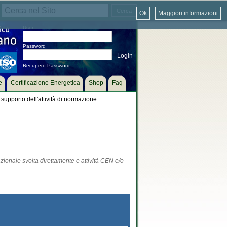
Ok
Maggiori informazioni
User
Password
Recupero Password
e
Certificazione Energetica
Shop
Faq
supporto dell'attività di normazione
zionale svolta direttamente e attività CEN e/o