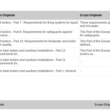
lo Originale
Scopo Originale
l boilers - Part 7 : Requirements for firing systems for liquid
These requirements app
..
and hot water...
l boilers - Part 8: Requirements for safeguards against
This Part of this Euro
ssive...
for safeguards...
l boilers - Part 10: Requirements for feedwater and boiler
This Part of this Europ
r quality...
defined...
r tube boilers and auxiliary installations - Part 12:
This Part of this Euro
irements for...
boilers as...
r-tube boilers and auxiliary installations - Part 11:
-
irements for...
r-tube boilers and auxiliary installations - Part 1: General
-
nale
Scopo Orig