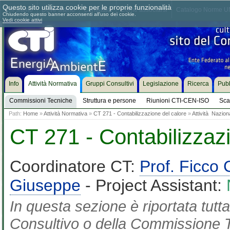
Questo sito utilizza cookie per le proprie funzionalità
Chi siamo
Dove siamo
Contattaci
Come associarsi
Catalogo Norme UN
Chiudendo questo banner acconsenti all'uso dei cookie.
Vedi cookie attivi
Info
Attività Normativa
Gruppi Consultivi
Legislazione
Ricerca
Pubb
Commissioni Tecniche
Struttura e persone
Riunioni CTI-CEN-ISO
Sca
Path:
Home
»
Attività Normativa
»
CT 271 - Contabilizzazione del calore
»
Attività Nazion
CT 271 - Contabilizzaz
Coordinatore CT:
Prof. Ficco 
Giuseppe
- Project Assistant:
In questa sezione è riportata tut
Consultivo o della Commissione Te