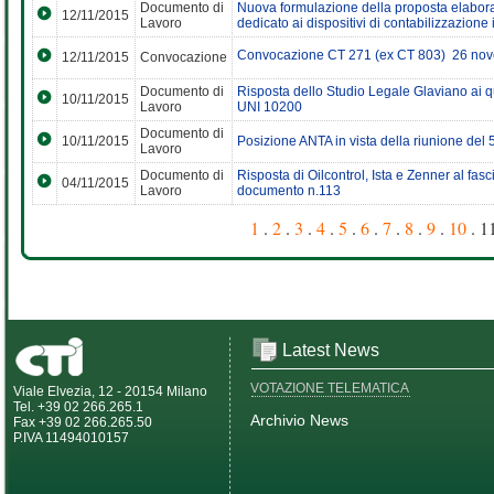
Documento di
Nuova formulazione della proposta elabora
12/11/2015
Lavoro
dedicato ai dispositivi di contabilizzazione 
Convocazione CT 271 (ex CT 803)  26 nov
12/11/2015
Convocazione
Documento di
Risposta dello Studio Legale Glaviano ai qu
10/11/2015
Lavoro
UNI 10200
Documento di
10/11/2015
Posizione ANTA in vista della riunione del
Lavoro
Documento di
Risposta di Oilcontrol, Ista e Zenner al fas
04/11/2015
Lavoro
documento n.113
1
.
2
.
3
.
4
.
5
.
6
.
7
.
8
.
9
.
10
. 1
Latest News
VOTAZIONE TELEMATICA
Viale Elvezia, 12 - 20154 Milano
Tel. +39 02 266.265.1
Archivio News
Fax +39 02 266.265.50
P.IVA 11494010157