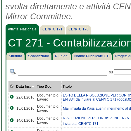
svolta direttamente e attività CEN 
Mirror Committee.
Attività Nazionale
CEN/TC 171
CEN/TC 176
CT 271 - Contabilizzazion
Struttura
Scadenziario
Riunioni
Norme Pubblicate CTI
Progetti 
su
Data Ins.
Tipo Doc.
Titolo
Documento di
ESITO DELLA RISOLUZIONE PER CORRISPON
22/01/2016
Lavoro
EN 834 da inviare al CEN/TC 171 (doc.n.
Documento di
15/01/2016
Mail inviata da Kasslatter in riferimento a
Lavoro
RISOLUZIONE PER CORRISPONDENZA  Lette
Documento di
14/01/2016
Lavoro
inviare al CEN/TC 171
Documento di