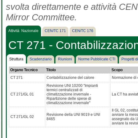
svolta direttamente e attività CEN 
Mirror Committee.
Attività Nazionale
CEN/TC 171
CEN/TC 176
CT 271 - Contabilizzazion
Struttura
Scadenziario
Riunioni
Norme Pubblicate CTI
Progetti 
Organo Tecnico
Titolo
Scopo
CT 271
Contabilizzazione del calore
Normazione di c
Revisione UNI 10200 "Impianti
termici centralizzati di
CT 271/GL 01
climatizzazione invernale -
La CT ha avviat
Ripartizione delle spese di
climatizzazione invernale"
Il GL 02, costit
Revisione della UNI 9019 e UNI
avviare la mess
CT 271/GL 02
8465
assegnato da UNI
avviare la revis