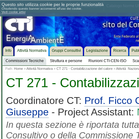
Questo sito utilizza cookie per le proprie funzionalità
Chi siamo
Dove siamo
Contattaci
Come associarsi
Catalogo Norme UN
Chiudendo questo banner acconsenti all'uso dei cookie.
Vedi cookie attivi
Info
Attività Normativa
Gruppi Consultivi
Legislazione
Ricerca
Pubb
Commissioni Tecniche
Struttura e persone
Riunioni CTI-CEN-ISO
Sca
Path:
Home
»
Attività Normativa
»
CT 271 - Contabilizzazione del calore
»
Attività Nazion
CT 271 - Contabilizzaz
Coordinatore CT:
Prof. Ficco 
Giuseppe
- Project Assistant:
In questa sezione è riportata tut
Consultivo o della Commissione Te