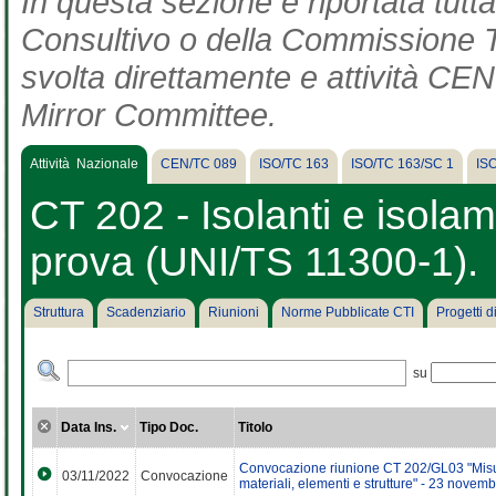
In questa sezione è riportata tut
Consultivo o della Commissione Te
svolta direttamente e attività CEN 
Mirror Committee.
Attività Nazionale
CEN/TC 089
ISO/TC 163
ISO/TC 163/SC 1
IS
CT 202 - Isolanti e isolam
prova (UNI/TS 11300-1).
Struttura
Scadenziario
Riunioni
Norme Pubblicate CTI
Progetti 
su
Data Ins.
Tipo Doc.
Titolo
Convocazione riunione CT 202/GL03 "Misura
03/11/2022
Convocazione
materiali, elementi e strutture" - 23 novem