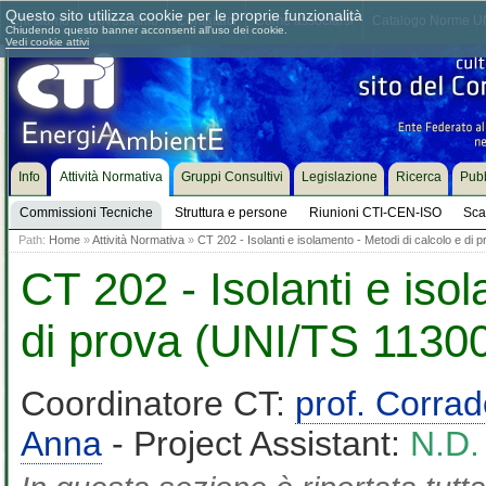
Questo sito utilizza cookie per le proprie funzionalità
Chi siamo
Dove siamo
Contattaci
Come associarsi
Catalogo Norme UN
Chiudendo questo banner acconsenti all'uso dei cookie.
Vedi cookie attivi
Info
Attività Normativa
Gruppi Consultivi
Legislazione
Ricerca
Pubb
Commissioni Tecniche
Struttura e persone
Riunioni CTI-CEN-ISO
Sca
Path:
Home
»
Attività Normativa
»
CT 202 - Isolanti e isolamento - Metodi di calcolo e di
CT 202 - Isolanti e iso
di prova (UNI/TS 11300
Coordinatore CT:
prof. Corra
Anna
- Project Assistant:
N.D.