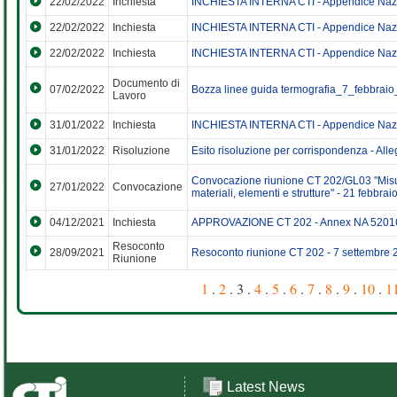
22/02/2022
Inchiesta
INCHIESTA INTERNA CTI - Appendice Naz
22/02/2022
Inchiesta
INCHIESTA INTERNA CTI - Appendice Naz
22/02/2022
Inchiesta
INCHIESTA INTERNA CTI - Appendice Naz
Documento di
07/02/2022
Bozza linee guida termografia_7_febbrai
Lavoro
31/01/2022
Inchiesta
INCHIESTA INTERNA CTI - Appendice Naz
31/01/2022
Risoluzione
Esito risoluzione per corrispondenza - All
Convocazione riunione CT 202/GL03 "Misura
27/01/2022
Convocazione
materiali, elementi e strutture" - 21 febbra
04/12/2021
Inchiesta
APPROVAZIONE CT 202 - Annex NA 5201
Resoconto
28/09/2021
Resoconto riunione CT 202 - 7 settembre 
Riunione
1
.
2
. 3 .
4
.
5
.
6
.
7
.
8
.
9
.
10
.
1
Latest News