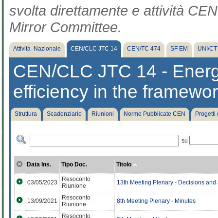
svolta direttamente e attività CEN 
Mirror Committee.
Attività Nazionale
CEN/CLC JTC 14
CEN/TC 474
SF EM
UNI/CT
CEN/CLC JTC 14 - Ener
efficiency in the framewor
Struttura
Scadenziario
Riunioni
Norme Pubblicate CEN
Progetti
su
Data Ins.
Tipo Doc.
Titolo
Resoconto
03/05/2023
13th Meeting Plenary - Decisions and 
Riunione
Resoconto
13/09/2021
8th Meeting Plenary - Minutes
Riunione
Resoconto