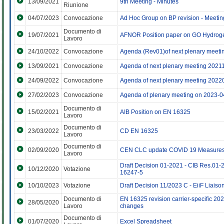
13/09/2021
9th Meeting - Minutes
Riunione
04/07/2023
Convocazione
Ad Hoc Group on BP revision - Meeti
Documento di
19/07/2021
AFNOR Position paper on GO Hydrog
Lavoro
24/10/2022
Convocazione
Agenda (Rev01)of next plenary meet
13/09/2021
Convocazione
Agenda of next plenary meeting 2021
24/09/2022
Convocazione
Agenda of next plenary meeting 202
27/02/2023
Convocazione
Agenda of plenary meeting on 2023-0
Documento di
15/02/2021
AIB Position on EN 16325
Lavoro
Documento di
23/03/2022
CD EN 16325
Lavoro
Documento di
02/09/2020
CEN CLC update COVID 19 Measure
Lavoro
Draft Decision 01-2021 - CIB Res.01-
10/12/2020
Votazione
16247-5
10/10/2023
Votazione
Draft Decision 11/2023 C - EiiF Liaiso
Documento di
EN 16325 revision carrier-specific 2
28/05/2020
Lavoro
changes
Documento di
01/07/2020
Excel Spreadsheet