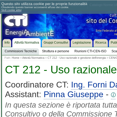
Questo sito utilizza cookie per le proprie funzionalità
Chi siamo
Dove siamo
Contattaci
Come associarsi
Catalogo Norme UN
Chiudendo questo banner acconsenti all'uso dei cookie.
Vedi cookie attivi
Info
Attività Normativa
Gruppi Consultivi
Legislazione
Ricerca
Pubb
Commissioni Tecniche
Struttura e persone
Riunioni CTI-CEN-ISO
Sca
Path:
Home
»
Attività Normativa
»
CT 212 - Uso razionale e gestione dell'energia
»
CEN/
CT 212 - Uso razionale 
Coordinatore CT:
Ing. Forni D
Assistant:
Pinna Giuseppe
-
In questa sezione è riportata tut
Consultivo o della Commissione Te