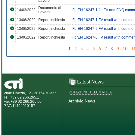
Lavoro
Documento di
14/03/2022
FprEN 16247-1 for FV and ENQ comme
Lavoro
13/06/2022
Report Inchiesta
FprEN 16247-1 FV result with commen
13/06/2022
Report Inchiesta
FprEN 16247-2 FV result with commen
13/06/2022
Report Inchiesta
FprEN 16247-3 FV result with commen
1 .
2
.
3
.
4
.
5
.
6
.
7
.
8
.
9
.
10
.
1
Latest News
VOTAZIONE TELEMATICA
Viale Elvezia, 12 - 20154 Milano
Tel. +39 02 266.265.1
Archivio News
Fax +39 02 266.265.50
P.IVA 11494010157