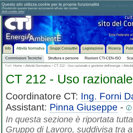
Questo sito utilizza cookie per le proprie funzionalità
Chi siamo
Dove siamo
Contattaci
Come associarsi
Catalogo Norme UN
Chiudendo questo banner acconsenti all'uso dei cookie.
Vedi cookie attivi
Info
Attività Normativa
Gruppi Consultivi
Legislazione
Ricerca
Pubb
Commissioni Tecniche
Struttura e persone
Riunioni CTI-CEN-ISO
Sca
Path:
Home
»
Attività Normativa
»
CT 212 - Uso razionale e gestione dell'energia
»
Attivi
CT 212 - Uso razionale 
Coordinatore CT:
Ing. Forni D
Assistant:
Pinna Giuseppe
-
In questa sezione è riportata tutta
Gruppo di Lavoro, suddivisa tra at