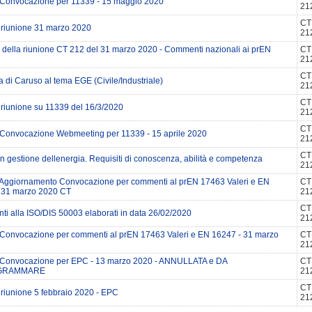
Convocazione per 11339 - 15 maggio 2020
21
CT
 riunione 31 marzo 2020
21
i della riunione CT 212 del 31 marzo 2020 - Commenti nazionali ai prEN
CT
21
CT
 di Caruso al tema EGE (Civile/Industriale)
21
CT
 riunione su 11339 del 16/3/2020
21
CT
Convocazione Webmeeting per 11339 - 15 aprile 2020
21
CT
in gestione dellenergia. Requisiti di conoscenza, abilità e competenza
21
Aggiornamento Convocazione per commenti al prEN 17463 Valeri e EN
CT
 31 marzo 2020 CT
21
CT
i alla ISO/DIS 50003 elaborati in data 26/02/2020
21
Convocazione per commenti al prEN 17463 Valeri e EN 16247 - 31 marzo
CT
21
Convocazione per EPC - 13 marzo 2020 - ANNULLATA e DA
CT
GRAMMARE
21
CT
 riunione 5 febbraio 2020 - EPC
21