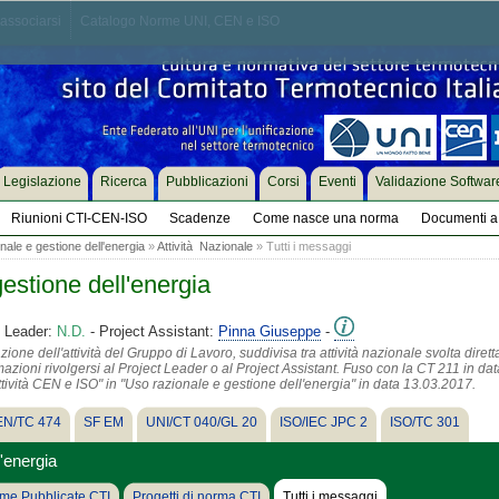
associarsi
Catalogo Norme UNI, CEN e ISO
Legislazione
Ricerca
Pubblicazioni
Corsi
Eventi
Validazione Softwar
Riunioni CTI-CEN-ISO
Scadenze
Come nasce una norma
Documenti a 
ale e gestione dell'energia
»
Attività Nazionale
» Tutti i messaggi
estione dell'energia
t Leader:
N.D.
- Project Assistant:
Pinna Giuseppe
-
ione dell'attività del Gruppo di Lavoro, suddivisa tra attività nazionale svolta diret
azioni rivolgersi al Project Leader o al Project Assistant. Fuso con la CT 211 in dat
attività CEN e ISO" in "Uso razionale e gestione dell'energia" in data 13.03.2017.
N/TC 474
SF EM
UNI/CT 040/GL 20
ISO/IEC JPC 2
ISO/TC 301
'energia
me Pubblicate CTI
Progetti di norma CTI
Tutti i messaggi