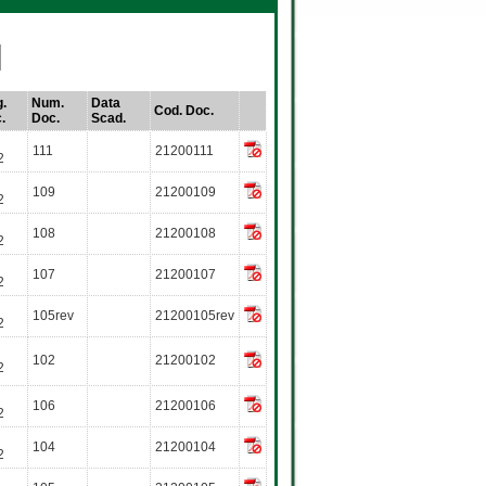
.
Num.
Data
Cod. Doc.
.
Doc.
Scad.
111
21200111
2
109
21200109
2
108
21200108
2
107
21200107
2
105rev
21200105rev
2
102
21200102
2
106
21200106
2
104
21200104
2