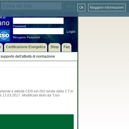
Ok
Maggiori informazioni
User
Password
Recupero Password
e
Certificazione Energetica
Shop
Faq
supporto dell'attività di normazione
tamente e attività CEN e/o ISO svolta dalla CT in
a 13.03.2017. Modificato titolo da "Uso