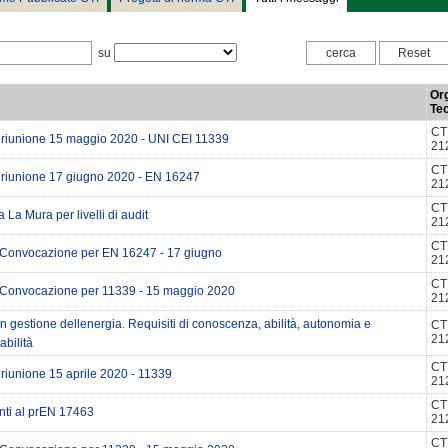
su
Org
Tec
CT
 riunione 15 maggio 2020 - UNI CEI 11339
21
CT
 riunione 17 giugno 2020 - EN 16247
21
CT
 La Mura per livelli di audit
21
CT
Convocazione per EN 16247 - 17 giugno
21
CT
Convocazione per 11339 - 15 maggio 2020
21
in gestione dellenergia. Requisiti di conoscenza, abilità, autonomia e
CT
21
bilità
CT
riunione 15 aprile 2020 - 11339
21
CT
i al prEN 17463
21
CT