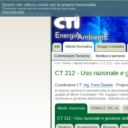
Questo sito utilizza cookie per le proprie funzionalità
Chi siamo
Dove siamo
Contattaci
Come 
Chiudendo questo banner acconsenti all'uso dei cookie.
Vedi cookie attivi
Info
Attività Normativa
Gruppi Consultivi
Commissioni Tecniche
Struttura e persone
Path:
Home
»
Attività Normativa
»
CT 212 - Uso razion
CT 212 - Uso razionale e g
Coordinatore CT:
Ing. Forni Daniele
- Projec
In questa sezione è riportata tutta la documentaz
qualità di Mirror Committee. Per maggiori inform
razionale e gestione dell'energia - Interfaccia 
Attività Nazionale
CEN/CLC JTC 14
CE
CT 212 - Uso razionale e gestione dell
Struttura
Scadenziario
Riunioni
Nor