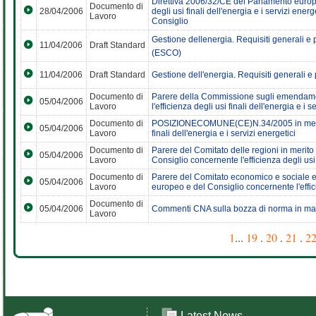
Direttiva 2006/32/CE del Parlamento europe
Documento di
28/04/2006
degli usi finali dell'energia e i servizi ene
Lavoro
Consiglio
Gestione dellenergia. Requisiti generali 
11/04/2006
Draft Standard
(ESCO)
11/04/2006
Draft Standard
Gestione dell'energia. Requisiti generali e 
Documento di
Parere della Commissione sugli emendamen
05/04/2006
Lavoro
l'efficienza degli usi finali dell'energia e i s
Documento di
POSIZIONECOMUNE(CE)N.34/2005 in merito al
05/04/2006
Lavoro
finali dell'energia e i servizi energetici
Documento di
Parere del Comitato delle regioni in merito
05/04/2006
Lavoro
Consiglio concernente l'efficienza degli usi f
Documento di
Parere del Comitato economico e sociale eu
05/04/2006
Lavoro
europeo e del Consiglio concernente l'efficie
Documento di
05/04/2006
Commenti CNA sulla bozza di norma in ma
Lavoro
1
...
19
.
20
.
21
.
2
Latest News