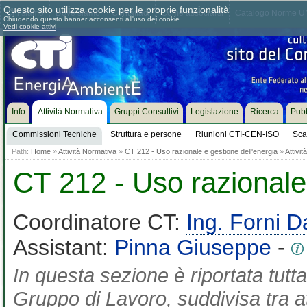
Questo sito utilizza cookie per le proprie funzionalità
Chi siamo
Dove siamo
Contattaci
Come associarsi
Catalogo Norme UN
Chiudendo questo banner acconsenti all'uso dei cookie.
Vedi cookie attivi
Info
Attività Normativa
Gruppi Consultivi
Legislazione
Ricerca
Pubb
Commissioni Tecniche
Struttura e persone
Riunioni CTI-CEN-ISO
Sca
Path:
Home
»
Attività Normativa
»
CT 212 - Uso razionale e gestione dell'energia
»
Attivi
CT 212 - Uso razionale 
Coordinatore CT:
Ing. Forni D
Assistant:
Pinna Giuseppe
-
In questa sezione è riportata tutta
Gruppo di Lavoro, suddivisa tra at