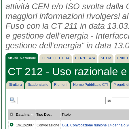
attività CEN e/o ISO svolta dalla 
maggiori informazioni rivolgersi a
Fuso con la CT 211 in data 13.03.
e gestione dell'energia - Interfac
gestione dell'energia" in data 13.
Attività Nazionale
CEN/CLC JTC 14
CEN/TC 474
SF EM
UNI/CT
CT 212 - Uso razionale e 
Struttura
Scadenziario
Riunioni
Norme Pubblicate CTI
Progetti 
su
Data Ins.
Tipo Doc.
Titolo
19/12/2007
Convocazione
GGE Convocazione riunione 14 gennaio 